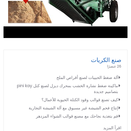
►
صنع الكريات
26 عنصرًا
آلة ضغط الحبيبات لصنع أقراص الملح
ماكينة ضغط نشارة الخشب بمحرك ديزل لصنع كتل pini kay
بتصاميم جديدة
كيف تصنع قوالب وقود الكتلة الحيوية للأعمال؟
إنتاج فحم الشيشة غير مسبوق مع آلة الشيشة التجارية
قم بتغذية نجاحك مع مصنع قوالب الشواء المزدهر
اقرأ المزيد