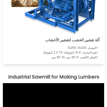
آلة تقشير الخشب لتقشير الأخشاب
الموديل: SL250، SL320
قوة المحرك: 4 1.5 كيلوواط، 7.5 2.2 كيلوواط
القطر الأقصى: 5-25 سم، 10-30 سم