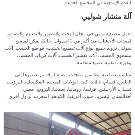
لتقدم الإنتاجية في المجتمع الحديث.
آلة منشار شوليي
تعمل مصنع شوليي في مجال البحث والتطوير والتصنيع والتصدير
لمعدات الأخشاب منذ أكثر من 10 سنوات. حاليًا، يمكن لمصنع
شوليي تزويد جميع أنواع آلات تقطيع الخشب، قواطع الخشب، آلات
مسحوق الخشب، آلات تقشير الخشب، آلات كريات الخشب،
وغيرها، بتقنية تصنيع متقدمة.
مناشير صناعية أيضًا من منتجات مصنعنا وقد تم تصديرها إلى
الفلبين، فيتنام، تايلاند، كندا، الولايات المتحدة، المكسيك، البرازيل،
تشيلي، الأرجنتين، فرنسا، رومانيا، إسبانيا، النرويج، مصر،
أفغانستان، نيجيريا، جنوب أفريقيا، الكونغو، المغرب، ودول أخرى.