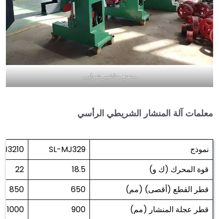
مصنع مناشير شوليي
معلمات آلة المنشار الشريطي الرأسي
نموذج
SL-MJ329
MJ3210
قوة المحرك (ك و)
18.5
22
قطر القطع (أقصى) (مم)
650
850
قطر عجلة المنشار (مم)
900
1000