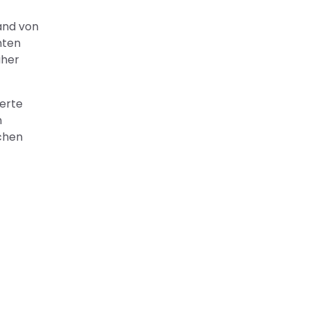
and von
mten
aher
ierte
n
ichen