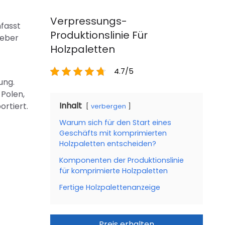
Verpressungs-
mfasst
Produktionslinie Für
leber
Holzpaletten
4.7/5
ung.
 Polen,
Inhalt
ortiert.
verbergen
Warum sich für den Start eines
Geschäfts mit komprimierten
Holzpaletten entscheiden?
Komponenten der Produktionslinie
für komprimierte Holzpaletten
Fertige Holzpalettenanzeige
Preis erhalten