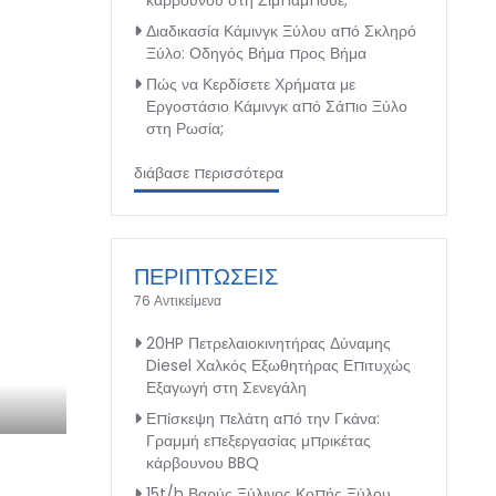
κάρβουνου στη Ζιμπάμπουε;
Διαδικασία Κάμινγκ Ξύλου από Σκληρό
Ξύλο: Οδηγός Βήμα προς Βήμα
Πώς να Κερδίσετε Χρήματα με
Εργοστάσιο Κάμινγκ από Σάπιο Ξύλο
στη Ρωσία;
διάβασε περισσότερα
ΠΕΡΙΠΤΩΣΕΙΣ
76 Αντικείμενα
20HP Πετρελαιοκινητήρας Δύναμης
Diesel Χαλκός Εξωθητήρας Επιτυχώς
Εξαγωγή στη Σενεγάλη
Επίσκεψη πελάτη από την Γκάνα:
Γραμμή επεξεργασίας μπρικέτας
κάρβουνου BBQ
15t/h Βαρύς Ξύλινος Κοπής Ξύλου