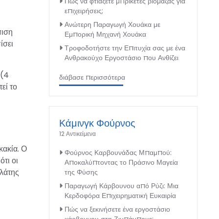
Πώς να φτιάξετε μπρικέτες βιομάζας για
επιχειρήσεις;
Ανώτερη Παραγωγή Χουάκα με
πιση
Εμπορική Μηχανή Χουάκα
ίσει
Τροφοδοτήστε την Επιτυχία σας με ένα
Ανθρακούχο Εργοστάσιο που Ανθίζει
 (4
διάβασε περισσότερα
εί το
Κάμινγκ Φούρνος
12 Αντικείμενα
ακακία. Ο
Φούρνος Καρβουνάδας Μπαμπού:
τι οι
Αποκαλύπτοντας το Πράσινο Μαγεία
ελάτης
της Φύσης
Παραγωγή Κάρβουνου από Ρύζι: Μια
Κερδοφόρα Επιχειρηματική Ευκαιρία
Πώς να ξεκινήσετε ένα εργοστάσιο