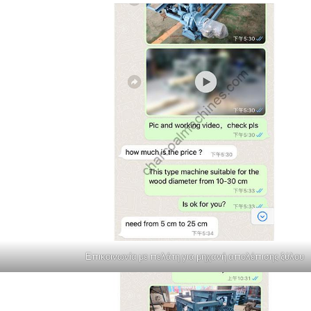
Επικοινωνία με πελάτη για μηχανή απολέπισης ξύλου