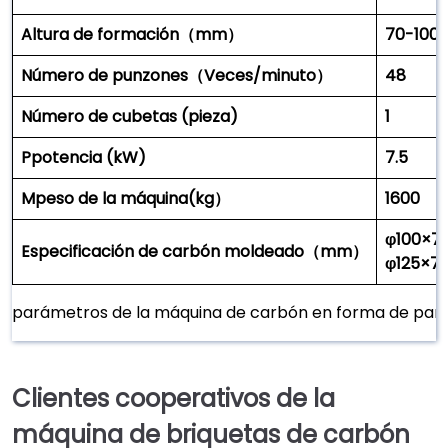
Altura de formación（
mm
）
70-100
Número de punzones（Veces/minuto）
48
Número de cubetas
(pieza)
1
P
potencia (kW)
7.5
M
peso de la máquina
(
kg
）
1600
φ100×7
Especificación de carbón moldeado（
mm
）
φ125×7
parámetros de la máquina de carbón en forma de pan
Clientes cooperativos de la
máquina de briquetas de carbón