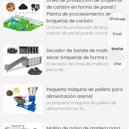
Línea de producción de briquetas
de carbón en forma de panal |
Planta de procesamiento de
Whatsapp
briquetas de carbón
La línea de producción de briquetas de
carbón de panal puede convertir…
Email
Wechat
Secador de banda de malla para
secar briquetas de forma continua
El secador de cinta de malla es una
Chat
pieza de…
Pequeña máquina de pellets para
alimentación animal
La pequeña máquina de pellets de
alimentación es la…
Molino de polvo de madera para