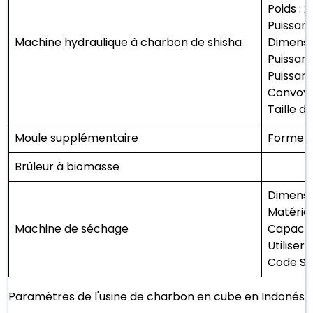
Poids : 
Puissanc
Machine hydraulique à charbon de shisha
Dimensi
Puissanc
Puissan
Convoye
Taille d
Moule supplémentaire
Forme :
Brûleur à biomasse
Dimensio
Matéria
Machine de séchage
Capacité
Utilise
Code SH
Paramètres de l'usine de charbon en cube en Indonési