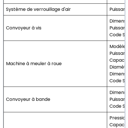
Système de verrouillage d'air
Puissanc
Dimensi
Convoyeur à vis
Puissanc
Code SH
Modèle :
Puissanc
Capacit
Machine à meuler à roue
Diamètr
Dimensi
Code SH
Dimensi
Convoyeur à bande
Puissanc
Code SH
Pression
Capacité