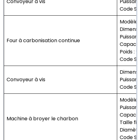
Convoyeur à vis
Puissanc
Code SH
Modèle 
Dimensio
Puissanc
Four à carbonisation continue
Capacité
Poids : 9
Code SH
Dimensi
Convoyeur à vis
Puissanc
Code SH
Modèle 
Puissanc
Capacit
Machine à broyer le charbon
Taille f
Diamètre
Code SH