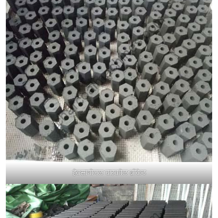
हेक्सागोनल चारकोल ब्रीकेट