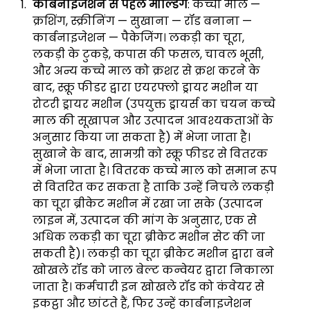
कार्बनाइजेशन से पहले मोल्डिंग
: कच्चा माल —
क्रशिंग, स्क्रीनिंग — सुखाना — रॉड बनाना —
कार्बनाइजेशन — पैकेजिंग। लकड़ी का चूरा,
लकड़ी के टुकड़े, कपास की फसल, चावल भूसी,
और अन्य कच्चे माल को क्रशर से क्रश करने के
बाद, स्क्रू फीडर द्वारा एयरफ्लो ड्रायर मशीन या
रोटरी ड्रायर मशीन (उपयुक्त ड्रायर्स का चयन कच्चे
माल की सूखापन और उत्पादन आवश्यकताओं के
अनुसार किया जा सकता है) में भेजा जाता है।
सुखाने के बाद, सामग्री को स्क्रू फीडर से वितरक
में भेजा जाता है। वितरक कच्चे माल को समान रूप
से वितरित कर सकता है ताकि उन्हें निचले लकड़ी
का चूरा ब्रीकेट मशीन में रखा जा सके (उत्पादन
लाइन में, उत्पादन की मांग के अनुसार, एक से
अधिक लकड़ी का चूरा ब्रीकेट मशीन सेट की जा
सकती है)। लकड़ी का चूरा ब्रीकेट मशीन द्वारा बने
खोखले रॉड को जाल बेल्ट कन्वेयर द्वारा निकाला
जाता है। कर्मचारी इन खोखले रॉड को कंवेयर से
इकट्ठा और छांटते हैं, फिर उन्हें कार्बनाइजेशन