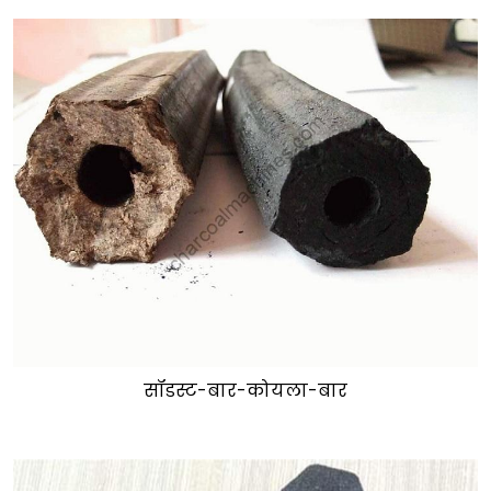
सॉडस्ट-बार-कोयला-बार