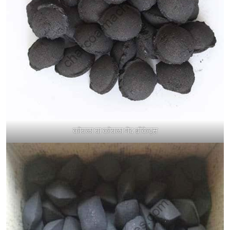
कोयला या कोयला गेंद ब्रीकेट्स