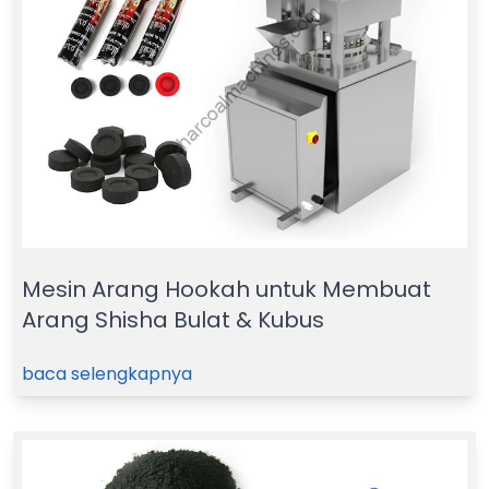
Mesin Arang Hookah untuk Membuat
Arang Shisha Bulat & Kubus
baca selengkapnya