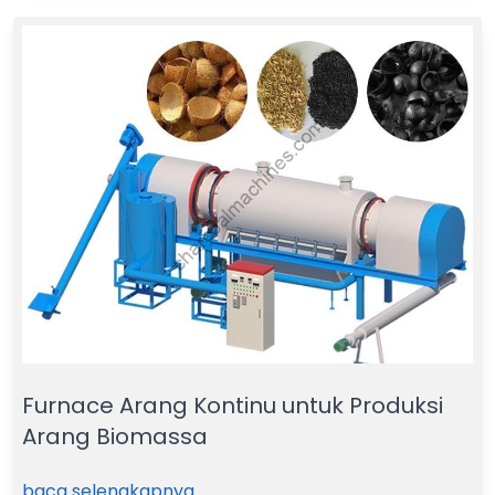
Furnace Arang Kontinu untuk Produksi
Arang Biomassa
baca selengkapnya