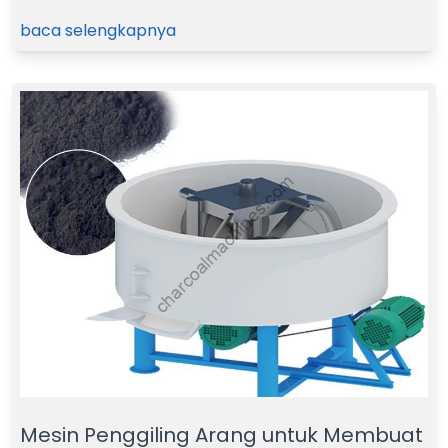
baca selengkapnya
Mesin Penggiling Arang untuk Membuat