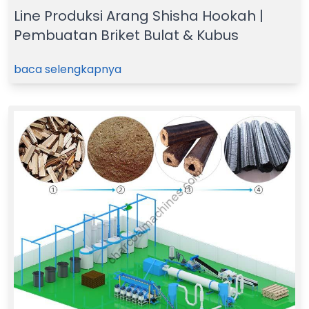
Line Produksi Arang Shisha Hookah |
Pembuatan Briket Bulat & Kubus
baca selengkapnya