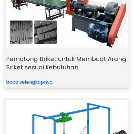
Pemotong Briket untuk Membuat Arang
Briket sesuai kebutuhan
baca selengkapnya