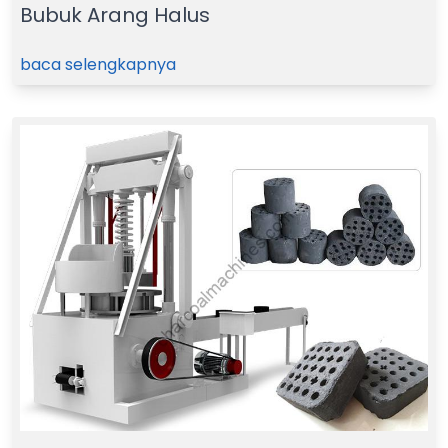
Bubuk Arang Halus
baca selengkapnya