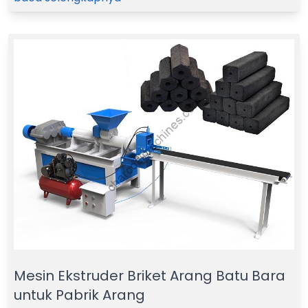
Mesin Ekstruder Briket Arang Batu Bara
untuk Pabrik Arang