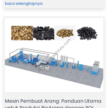
baca selengkapnya
Mesin Pembuat Arang: Panduan Utama
untuk Produksi BioArang dengan ROI