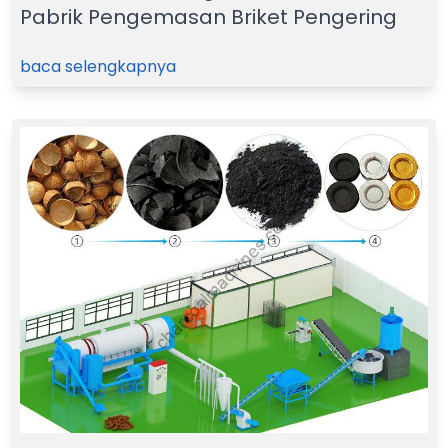
Pabrik Pengemasan Briket Pengering
baca selengkapnya