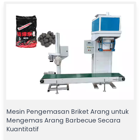
Mesin Pengemasan Briket Arang untuk
Mengemas Arang Barbecue Secara
Kuantitatif