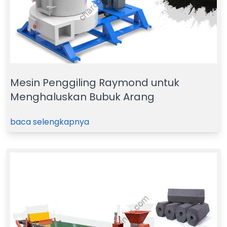
Mesin Penggiling Raymond untuk
Menghaluskan Bubuk Arang
baca selengkapnya