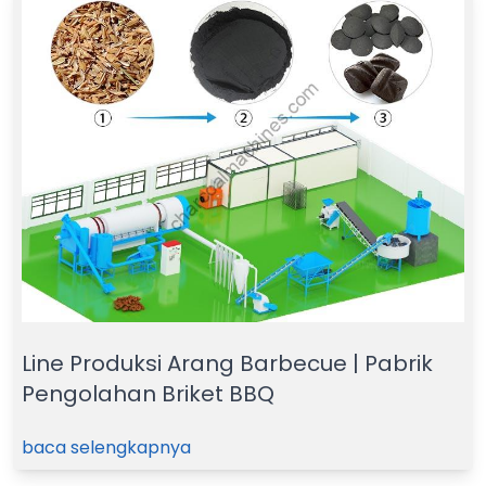
Line Produksi Arang Barbecue | Pabrik
Pengolahan Briket BBQ
baca selengkapnya