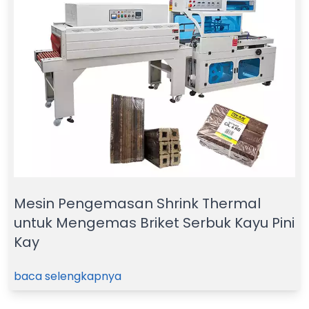
Mesin Pengemasan Shrink Thermal
untuk Mengemas Briket Serbuk Kayu Pini
Kay
baca selengkapnya