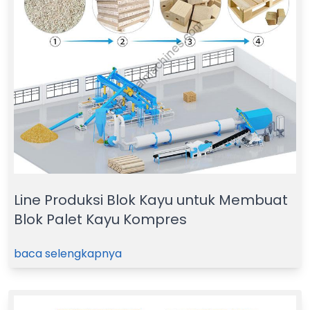
Line Produksi Blok Kayu untuk Membuat
Blok Palet Kayu Kompres
baca selengkapnya