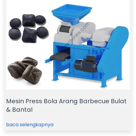
Mesin Press Bola Arang Barbecue Bulat
& Bantal
baca selengkapnya