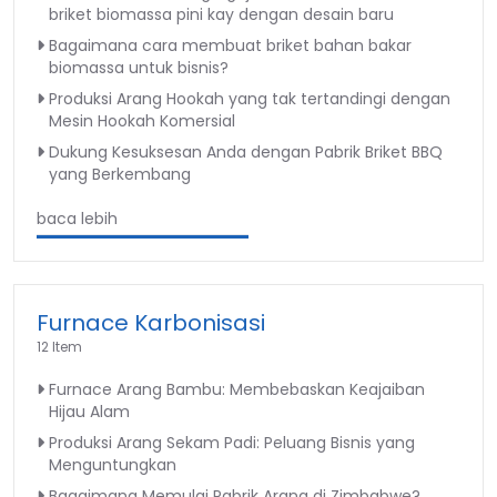
briket biomassa pini kay dengan desain baru
Bagaimana cara membuat briket bahan bakar
biomassa untuk bisnis?
Produksi Arang Hookah yang tak tertandingi dengan
Mesin Hookah Komersial
Dukung Kesuksesan Anda dengan Pabrik Briket BBQ
yang Berkembang
baca lebih
Furnace Karbonisasi
12 Item
Furnace Arang Bambu: Membebaskan Keajaiban
Hijau Alam
Produksi Arang Sekam Padi: Peluang Bisnis yang
Menguntungkan
Bagaimana Memulai Pabrik Arang di Zimbabwe?