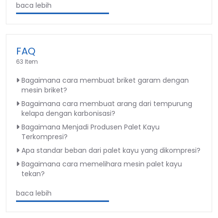
baca lebih
FAQ
63 Item
Bagaimana cara membuat briket garam dengan
mesin briket?
Bagaimana cara membuat arang dari tempurung
kelapa dengan karbonisasi?
Bagaimana Menjadi Produsen Palet Kayu
Terkompresi?
Apa standar beban dari palet kayu yang dikompresi?
Bagaimana cara memelihara mesin palet kayu
tekan?
baca lebih