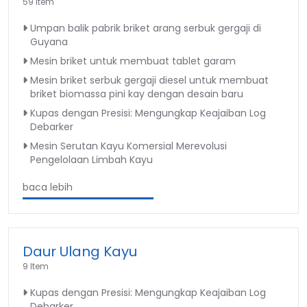
59 Item
Umpan balik pabrik briket arang serbuk gergaji di
Guyana
Mesin briket untuk membuat tablet garam
Mesin briket serbuk gergaji diesel untuk membuat
briket biomassa pini kay dengan desain baru
Kupas dengan Presisi: Mengungkap Keajaiban Log
Debarker
Mesin Serutan Kayu Komersial Merevolusi
Pengelolaan Limbah Kayu
baca lebih
Daur Ulang Kayu
9 Item
Kupas dengan Presisi: Mengungkap Keajaiban Log
Debarker