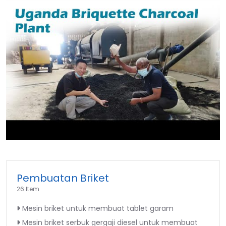
►
Pembuatan Briket
26 Item
Mesin briket untuk membuat tablet garam
Mesin briket serbuk gergaji diesel untuk membuat