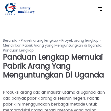
Beranda
»
Proyek arang lengkap
»
Proyek arang lengkap
»
Mendirikan Pabrik Arang yang Menguntungkan di Uganda:
Panduan Lengkap
Panduan Lengkap Memulai
Pabrik Arang Yang
Menguntungkan Di Uganda
Produksi arang adalah industri utama di Uganda, dan
ada banyak pabrik arang di seluruh negeri. Pabrik-
pabrik ini menggunakan berbagai metode untuk
memproduksi arang, tetapi metode yang paling