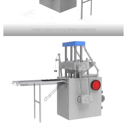
mesin tekan arang shisha mekanik