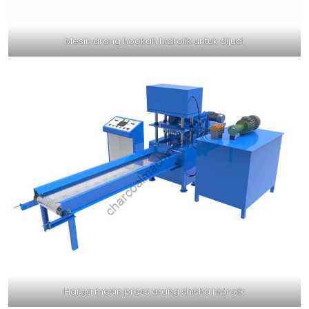
Mesin arang hookah hidrolik untuk dijual
Harga mesin press arang shisha hidrolik