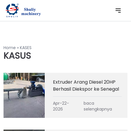
Home
»
KASES
KASUS
Extruder Arang Diesel 20HP
Berhasil Diekspor ke Senegal
Apr-22-
baca
2026
selengkapnya