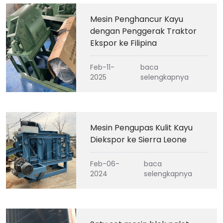
Mesin Penghancur Kayu
dengan Penggerak Traktor
Ekspor ke Filipina
Feb-11-
baca
2025
selengkapnya
Mesin Pengupas Kulit Kayu
Diekspor ke Sierra Leone
Feb-06-
baca
2024
selengkapnya