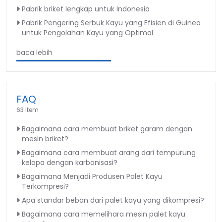
Pabrik briket lengkap untuk Indonesia
Pabrik Pengering Serbuk Kayu yang Efisien di Guinea
untuk Pengolahan Kayu yang Optimal
baca lebih
FAQ
63 Item
Bagaimana cara membuat briket garam dengan
mesin briket?
Bagaimana cara membuat arang dari tempurung
kelapa dengan karbonisasi?
Bagaimana Menjadi Produsen Palet Kayu
Terkompresi?
Apa standar beban dari palet kayu yang dikompresi?
Bagaimana cara memelihara mesin palet kayu