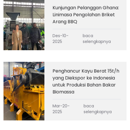
Kunjungan Pelanggan Ghana:
Linimasa Pengolahan Briket
Arang BBQ
Des-10-
baca
2025
selengkapnya
Penghancur Kayu Berat 15t/h
yang Diekspor ke Indonesia
untuk Produksi Bahan Bakar
Biomassa
Mar-20-
baca
2025
selengkapnya