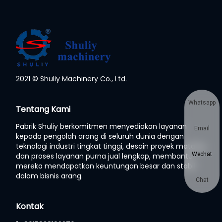
2021 © Shuliy Machinery Co., Ltd.
Whatsapp
Tentang Kami
Pabrik Shuliy berkomitmen menyediakan layanan
Email
kepada pengolah arang di seluruh dunia dengan
teknologi industri tingkat tinggi, desain proyek matang,
Wechat
dan proses layanan purna jual lengkap, membantu
mereka mendapatkan keuntungan besar dan stabil
dalam bisnis arang.
Chat
Kontak