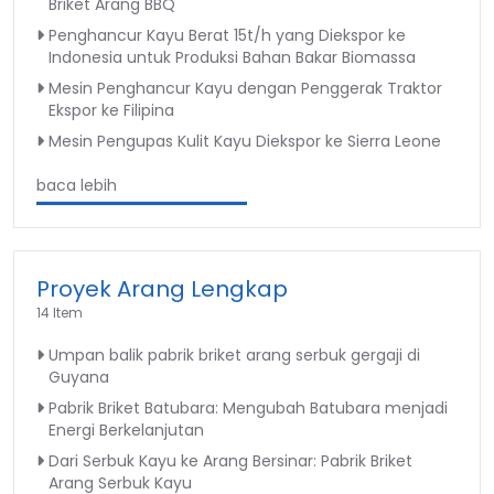
Briket Arang BBQ
Penghancur Kayu Berat 15t/h yang Diekspor ke
Indonesia untuk Produksi Bahan Bakar Biomassa
Mesin Penghancur Kayu dengan Penggerak Traktor
Ekspor ke Filipina
Mesin Pengupas Kulit Kayu Diekspor ke Sierra Leone
baca lebih
Proyek Arang Lengkap
14 Item
Umpan balik pabrik briket arang serbuk gergaji di
Guyana
Pabrik Briket Batubara: Mengubah Batubara menjadi
Energi Berkelanjutan
Dari Serbuk Kayu ke Arang Bersinar: Pabrik Briket
Arang Serbuk Kayu