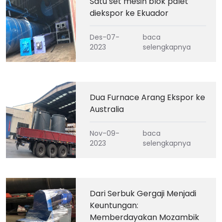
Satu set mesin blok palet
diekspor ke Ekuador
Des-07-
baca
2023
selengkapnya
Dua Furnace Arang Ekspor ke
Australia
Nov-09-
baca
2023
selengkapnya
Dari Serbuk Gergaji Menjadi
Keuntungan:
Memberdayakan Mozambik