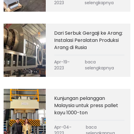
2023
selengkapnya
Dari Serbuk Gergaji ke Arang:
Instalasi Peralatan Produksi
Arang di Rusia
Apr-19-
baca
2023
selengkapnya
Kunjungan pelanggan
Malaysia untuk press pallet
kayu 1000-ton
Apr-04-
baca
2023
selengkapnya