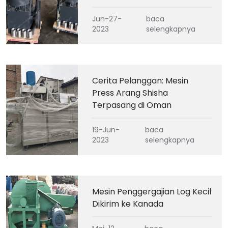
Jun-27-
baca
2023
selengkapnya
Cerita Pelanggan: Mesin
Press Arang Shisha
Terpasang di Oman
19-Jun-
baca
2023
selengkapnya
Mesin Penggergajian Log Kecil
Dikirim ke Kanada