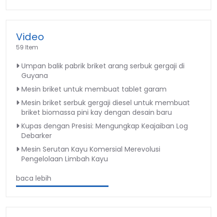
Video
59 Item
Umpan balik pabrik briket arang serbuk gergaji di
Guyana
Mesin briket untuk membuat tablet garam
Mesin briket serbuk gergaji diesel untuk membuat
briket biomassa pini kay dengan desain baru
Kupas dengan Presisi: Mengungkap Keajaiban Log
Debarker
Mesin Serutan Kayu Komersial Merevolusi
Pengelolaan Limbah Kayu
baca lebih