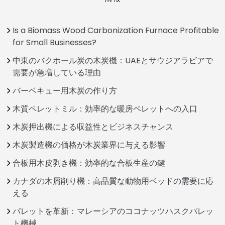
Is a Biomass Wood Carbonization Furnace Profitable
for Small Businesses?
中東のバクホール炭の木炭機：UAEとサウジアラビアで
需要が急増している理由
バーベキュー用木炭の作り方
木質ペレットミル：効率的な暖房ペレットへの入口
木炭押出機による収益性とビジネスチャンス
木炭製造機の価格が木炭業界に与える影響
合板用木皮剥き機：効率的な合板生産の鍵
カナダの木屑削り機：高品質な動物用ベッドの需要に応
える
パレットを革新：マレーシアのココナッツハスクパレッ
ト機械