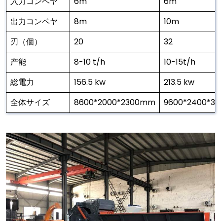
入力コンベヤ
6m
6m
出力コンベヤ
8m
10m
刃（個）
20
32
产能
8-10 t/h
10-15t/h
総電力
156.5 kw
213.5 kw
全体サイズ
8600*2000*2300mm
9600*2400*3