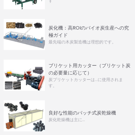
す
炭化機：高ROIのバイオ炭生産への究
極ガイド
最先端の木炭製造機は理想的です。
ブリケット用カッター（ブリケット炭
の必要量に応じて）
炭ブリケットカッターは…に使用されま
す。
良好な性能のバッチ式炭乾燥機
炭化乾燥機は主に…