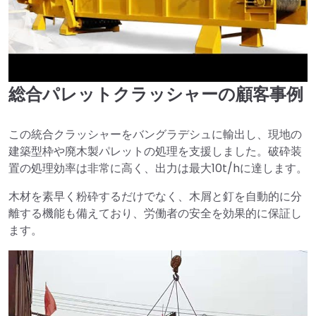
総合パレットクラッシャーの顧客事例
►
この統合クラッシャーをバングラデシュに輸出し、現地の
建築型枠や廃木製パレットの処理を支援しました。破砕装
置の処理効率は非常に高く、出力は最大10t/hに達します。
木材を素早く粉砕するだけでなく、木屑と釘を自動的に分
離する機能も備えており、労働者の安全を効果的に保証し
ます。