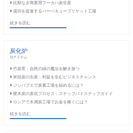
比類なき商業用フーカハ炭生産
成功を促進するバーベキューブリケット工場
続きを読む
炭化炉
12アイテム
竹炭窯：自然の緑の魔法を解き放つ
米殻炭の生産：利益を生むビジネスチャンス
ジンバブエで炭素工場を始めるには？
硬木炭の炭化プロセス：ステップバイステップガイド
ロシアで木屑炭工場でお金を稼ぐには？
続きを読む