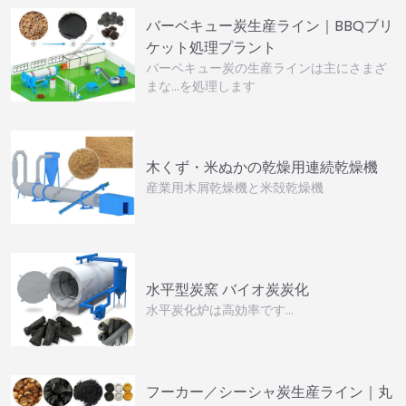
バーベキュー炭生産ライン｜BBQブリ
ケット処理プラント
バーベキュー炭の生産ラインは主にさまざ
まな…を処理します
木くず・米ぬかの乾燥用連続乾燥機
産業用木屑乾燥機と米殻乾燥機
水平型炭窯 バイオ炭炭化
水平炭化炉は高効率です…
フーカー／シーシャ炭生産ライン｜丸