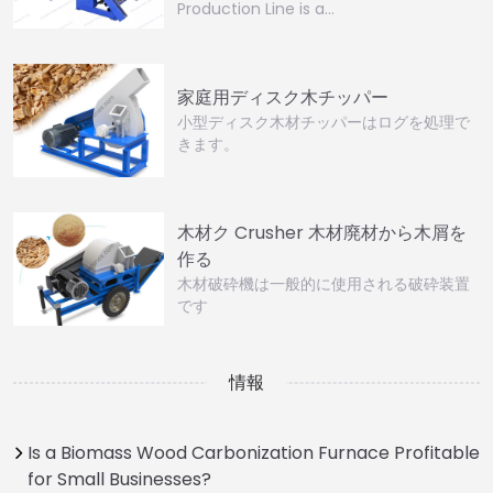
Production Line is a…
家庭用ディスク木チッパー
小型ディスク木材チッパーはログを処理で
きます。
木材ク Crusher 木材廃材から木屑を
作る
木材破砕機は一般的に使用される破砕装置
です
情報
Is a Biomass Wood Carbonization Furnace Profitable
for Small Businesses?