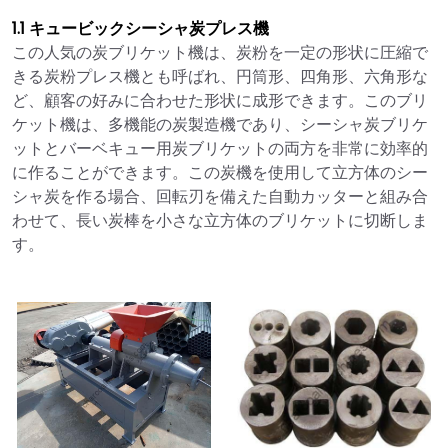
1.1 キュービックシーシャ炭プレス機
この人気の炭ブリケット機は、炭粉を一定の形状に圧縮で
きる炭粉プレス機とも呼ばれ、円筒形、四角形、六角形な
ど、顧客の好みに合わせた形状に成形できます。このブリ
ケット機は、多機能の炭製造機であり、シーシャ炭ブリケ
ットとバーベキュー用炭ブリケットの両方を非常に効率的
に作ることができます。この炭機を使用して立方体のシー
シャ炭を作る場合、回転刃を備えた自動カッターと組み合
わせて、長い炭棒を小さな立方体のブリケットに切断しま
す。