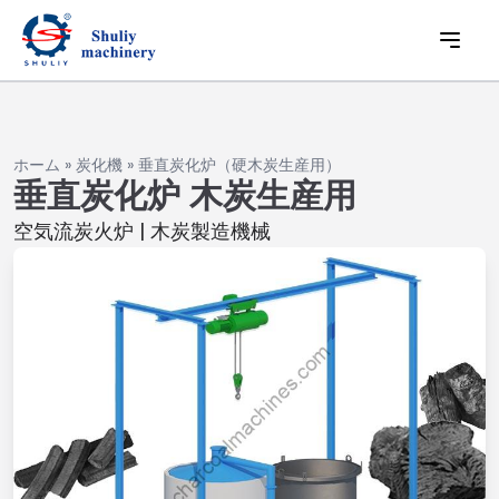
ホーム
»
炭化機
»
垂直炭化炉（硬木炭生産用）
垂直炭化炉 木炭生産用
空気流炭火炉 | 木炭製造機械