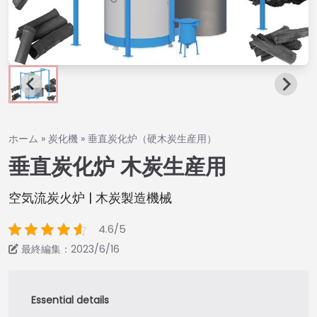
ホーム
»
炭化機
»
垂直炭化炉（硬木炭生産用）
垂直炭化炉 木炭生産用
空気流炭火炉 | 木炭製造機械
4.6/5
最終編集：2023/6/16