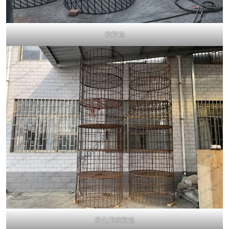
積載箱
炭化用積載箱