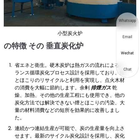
Whatsapp
小型炭火炉
Email
の特徴
その
垂直炭化炉
Wechat
省エネと衛生。硬木炭炉は熱ガスの流れによるバ
Chat
ランス循環炭化プロセス設計を採用しており、煙
とほこりのリサイクルと利用を実現し、点火木材
の消費を大幅に節約します。余剰
排煙ガス
乾
燥、加熱、その他の生産工程にも使用でき、他の
炭化方法では解決できない煙とほこりの汚染、大
量の材料消費などの短所を効果的に改善しまし
た。
連続かつ連結生産が可能で、炭の生産量を向上さ
せます。最新のサイクル炭化設計を採用し、炭化