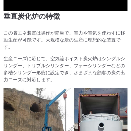
垂直炭化炉の特徴
►
この省エネ装置は操作が簡単で、電力や電気を使わずに移
動生産が可能です。大規模な炭の生産に理想的な装置で
す。
生産ニーズに応じて、空気流ホイスト炭火炉はシングルシ
リンダー、トリプルシリンダー、フォーシリンダーなどの
多槽シリンダー形態に設定でき、さまざまな顧客の炭の出
力ニーズに対応します。