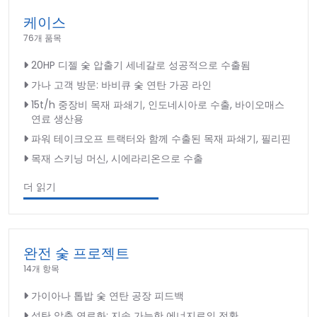
케이스
76개 품목
20HP 디젤 숯 압출기 세네갈로 성공적으로 수출됨
가나 고객 방문: 바비큐 숯 연탄 가공 라인
15t/h 중장비 목재 파쇄기, 인도네시아로 수출, 바이오매스
연료 생산용
파워 테이크오프 트랙터와 함께 수출된 목재 파쇄기, 필리핀
목재 스키닝 머신, 시에라리온으로 수출
더 읽기
완전 숯 프로젝트
14개 항목
가이아나 톱밥 숯 연탄 공장 피드백
석탄 압축 연료화: 지속 가능한 에너지로의 전환