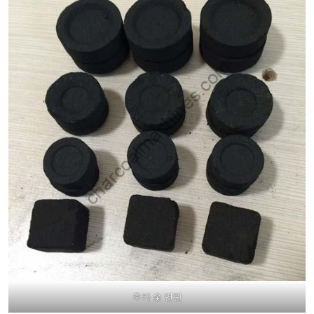
후카 숯 연탄