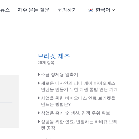
뉴스
자주 묻는 질문
문의하기
한국어
브리켓 제조
26개 항목
소금 정제용 압축기
새로운 디자인의 피니 케이 바이오매스
연탄을 만들기 위한 디젤 톱밥 연탄 기계
사업을 위한 바이오매스 연료 브리켓을
만드는 방법은?
상업용 훅카 숯 생산, 경쟁 우위 확보
성공을 위한 연료, 번창하는 바비큐 브리
켓 공장