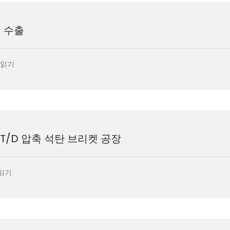
 수출
 읽기
T/D 압축 석탄 브리켓 공장
읽기