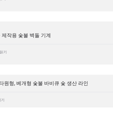
 제작용 숯불 벽돌 기계
 읽기
형, 타원형, 베개형 숯불 바비큐 숯 생산 라인
읽기