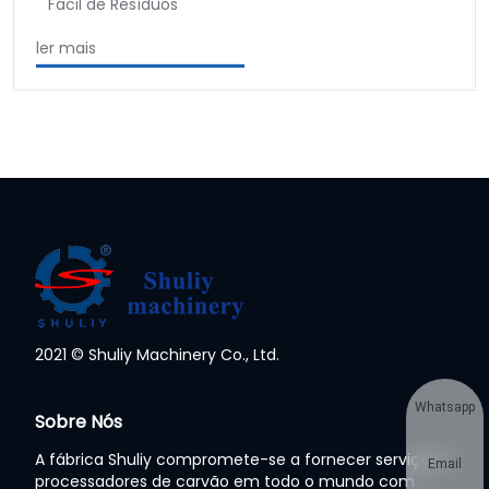
Fácil de Resíduos
ler mais
2021 © Shuliy Machinery Co., Ltd.
Whatsapp
Sobre Nós
A fábrica Shuliy compromete-se a fornecer serviços a
Email
processadores de carvão em todo o mundo com