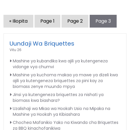
« Iliopita
Page
1
Page
2
Page
3
Uundaji Wa Briquettes
Vitu 26
Mashine ya kubandika kwa ajili ya kutengeneza
vidonge vya chumvi
Mashine ya kuchoma makaa ya mawe ya dizeli kwa
ajili ya kutengeneza briquettes za pini kay za
biomass zenye muundo mpya
Jinsi ya kutengeneza briquettes za nishati ya
biomass kwa biashara?
Uzalishaji wa Mkaa wa Hookah Usio na Mipaka na
Mashine ya Hookah ya Kibiashara
Chochea Mafanikio Yako na Kiwanda cha Briquettes
za BBQ kinachofanikiwa