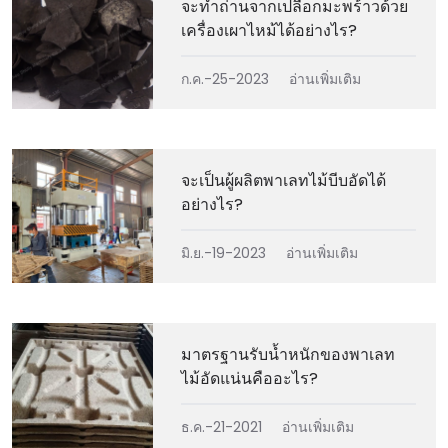
จะทำถ่านจากเปลือกมะพร้าวด้วย
เครื่องเผาไหม้ได้อย่างไร?
ก.ค.-25-2023
อ่านเพิ่มเติม
จะเป็นผู้ผลิตพาเลทไม้บีบอัดได้
อย่างไร?
มิ.ย.-19-2023
อ่านเพิ่มเติม
มาตรฐานรับน้ำหนักของพาเลท
ไม้อัดแน่นคืออะไร?
ธ.ค.-21-2021
อ่านเพิ่มเติม