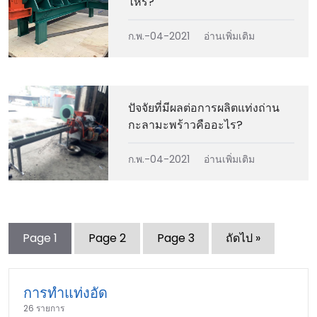
ไหร่?
ก.พ.-04-2021
อ่านเพิ่มเติม
ปัจจัยที่มีผลต่อการผลิตแท่งถ่าน
กะลามะพร้าวคืออะไร?
ก.พ.-04-2021
อ่านเพิ่มเติม
Page
1
Page
2
Page
3
ถัดไป »
การทำแท่งอัด
26 รายการ