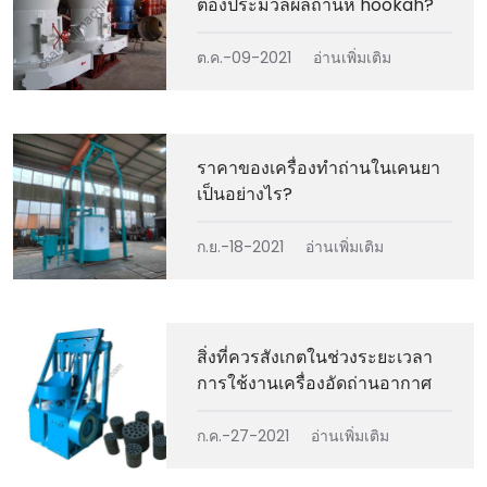
ต้องประมวลผลถ่านห hookah?
ต.ค.-09-2021
อ่านเพิ่มเติม
ราคาของเครื่องทำถ่านในเคนยา
เป็นอย่างไร?
ก.ย.-18-2021
อ่านเพิ่มเติม
สิ่งที่ควรสังเกตในช่วงระยะเวลา
การใช้งานเครื่องอัดถ่านอากาศ
ก.ค.-27-2021
อ่านเพิ่มเติม