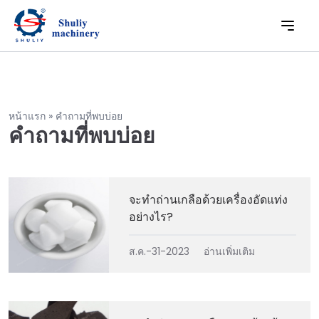
หน้าแรก
»
คำถามที่พบบ่อย
คำถามที่พบบ่อย
จะทำถ่านเกลือด้วยเครื่องอัดแท่ง
อย่างไร?
ส.ค.-31-2023
อ่านเพิ่มเติม