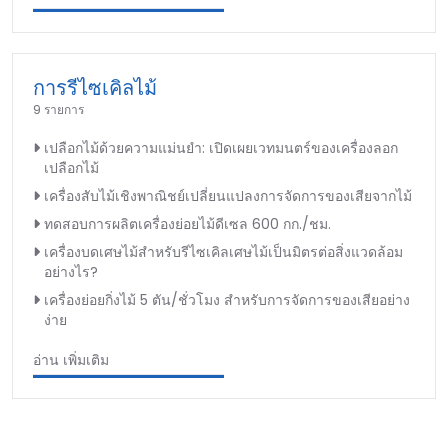
การรีไซเคิลไม้
9 รายการ
เปลือกไม้ด้วยความแม่นยำ: เปิดเผยเวทมนตร์ของเครื่องลอก
เปลือกไม้
เครื่องสับไม้เชิงพาณิชย์เปลี่ยนแปลงการจัดการของเสียจากไม้
ทดสอบการผลิตเครื่องย่อยไม้ดีเซล 600 กก./ชม.
เครื่องบดเศษไม้สำหรับรีไซเคิลเศษไม้เป็นมิตรต่อสิ่งแวดล้อม
อย่างไร?
เครื่องย่อยกิ่งไม้ 5 ตัน/ชั่วโมง สำหรับการจัดการของเสียอย่าง
ง่าย
อ่าน เพิ่มเติม