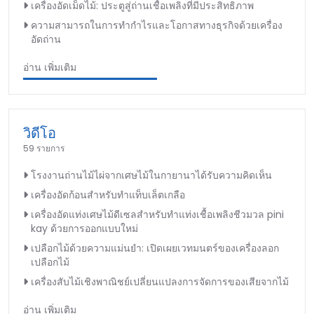
เครื่องอัดเม็ดไม้: ประตูสู่ถ่านเชื้อเพลิงที่มีประสิทธิภาพ
ความสามารถในการทำกำไรและโอกาสทางธุรกิจด้วยเครื่อง
อัดถ่าน
อ่าน เพิ่มเติม
วิดีโอ
59 รายการ
โรงงานถ่านไม้ไผ่จากเศษไม้ในกายานาได้รับความคิดเห็น
เครื่องอัดก้อนสำหรับทำแท็บเล็ตเกลือ
เครื่องอัดแท่งเศษไม้ดีเซลสำหรับทำแท่งเชื้อเพลิงชีวมวล pini
kay ด้วยการออกแบบใหม่
เปลือกไม้ด้วยความแม่นยำ: เปิดเผยเวทมนตร์ของเครื่องลอก
เปลือกไม้
เครื่องสับไม้เชิงพาณิชย์เปลี่ยนแปลงการจัดการของเสียจากไม้
อ่าน เพิ่มเติม