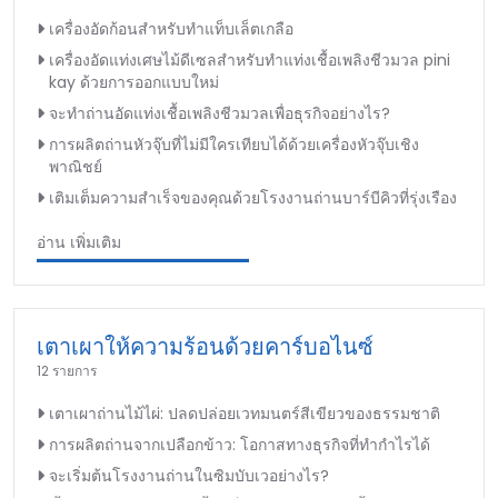
เครื่องอัดก้อนสำหรับทำแท็บเล็ตเกลือ
เครื่องอัดแท่งเศษไม้ดีเซลสำหรับทำแท่งเชื้อเพลิงชีวมวล pini
kay ด้วยการออกแบบใหม่
จะทำถ่านอัดแท่งเชื้อเพลิงชีวมวลเพื่อธุรกิจอย่างไร?
การผลิตถ่านหัวจุ๊บที่ไม่มีใครเทียบได้ด้วยเครื่องหัวจุ๊บเชิง
พาณิชย์
เติมเต็มความสำเร็จของคุณด้วยโรงงานถ่านบาร์บีคิวที่รุ่งเรือง
อ่าน เพิ่มเติม
เตาเผาให้ความร้อนด้วยคาร์บอไนซ์
12 รายการ
เตาเผาถ่านไม้ไผ่: ปลดปล่อยเวทมนตร์สีเขียวของธรรมชาติ
การผลิตถ่านจากเปลือกข้าว: โอกาสทางธุรกิจที่ทำกำไรได้
จะเริ่มต้นโรงงานถ่านในซิมบับเวอย่างไร?