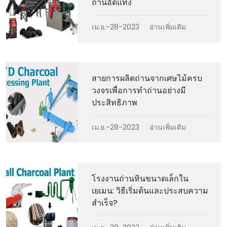
ถ่านอัดแท่ง
เม.ย.-28-2023
อ่านเพิ่มเติม
สายการผลิตถ่านจากเศษไม้ครบ
วงจรเพื่อการทำถ่านอย่างมี
ประสิทธิภาพ
เม.ย.-28-2023
อ่านเพิ่มเติม
โรงงานถ่านหินขนาดเล็กใน
เยเมน: วิธีเริ่มต้นและประสบความ
สำเร็จ?