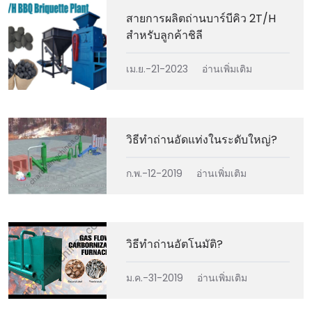
สายการผลิตถ่านบาร์บีคิว 2T/H
สำหรับลูกค้าชิลี
เม.ย.-21-2023
อ่านเพิ่มเติม
วิธีทำถ่านอัดแท่งในระดับใหญ่?
ก.พ.-12-2019
อ่านเพิ่มเติม
วิธีทำถ่านอัตโนมัติ?
ม.ค.-31-2019
อ่านเพิ่มเติม