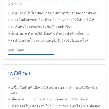
12 รายการ
เตาเผาถ่านไม้ไผ่: ปลดปล่อยเวทมนตร์สีเขียวของธรรมชาติ
การผลิตถ่านจากเปลือกข้าว: โอกาสทางธุรกิจที่ทำกำไรได้
จะเริ่มต้นโรงงานถ่านในซิมบับเวอย่างไร?
ขั้นตอนการทำถ่านไม้เนื้อแข็ง: คำแนะนำทีละขั้นตอน
จะทำเงินจากโรงงานถ่านเศษไม้ในรัสเซียได้อย่างไร?
อ่าน เพิ่มเติม
กรณีศึกษา
76 รายการ
เครื่องอัดถ่านหินดีเซล 20 แรงม้า ส่งออกไปเซเนกัลเรียบร้อย
แล้ว
เยี่ยมลูกค้าชาวกานา: สายการผลิตถ่านบาร์บีคิวบิทคูต์
เครื่องย่อยไม้หนัก 15 ตัน/ชั่วโมง ส่งออกไปอินโดนีเซียเพื่อผลิต