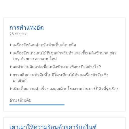
การทำแท่งอัด
26 รายการ
เครื่องอัดก้อนสำหรับทำแท็บเล็ตเกลือ
เครื่องอัดแท่งเศษไม้ดีเซลสำหรับทำแท่งเชื้อเพลิงชีวมวล pini
kay ด้วยการออกแบบใหม่
จะทำถ่านอัดแท่งเชื้อเพลิงชีวมวลเพื่อธุรกิจอย่างไร?
การผลิตถ่านหัวจุ๊บที่ไม่มีใครเทียบได้ด้วยเครื่องหัวจุ๊บเชิง
พาณิชย์
เติมเต็มความสำเร็จของคุณด้วยโรงงานถ่านบาร์บีคิวที่รุ่งเรือง
อ่าน เพิ่มเติม
เตาเผาให้ความร้อนด้วยคาร์บอไนซ์