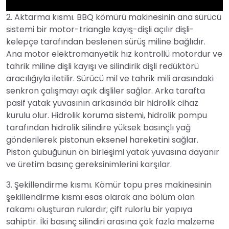
2. Aktarma kısmı. BBQ kömürü makinesinin ana sürücü
►
sistemi bir motor-triangle kayış-dişli açılır dişli-
kelepçe tarafından beslenen sürüş miline bağlıdır.
Ana motor elektromanyetik hız kontrollü motordur ve
tahrik miline dişli kayışı ve silindirik dişli redüktörü
aracılığıyla iletilir. Sürücü mil ve tahrik mili arasındaki
senkron çalışmayı açık dişliler sağlar. Arka tarafta
pasif yatak yuvasının arkasında bir hidrolik cihaz
kurulu olur. Hidrolik koruma sistemi, hidrolik pompu
tarafından hidrolik silindire yüksek basınçlı yağ
gönderilerek pistonun eksenel hareketini sağlar.
Piston çubuğunun ön birleşimi yatak yuvasına dayanır
ve üretim basınç gereksinimlerini karşılar.
3. Şekillendirme kısmı. Kömür topu pres makinesinin
şekillendirme kısmı esas olarak ana bölüm olan
rakamı oluşturan rulardır; çift rulorlu bir yapıya
sahiptir. İki basınç silindiri arasına çok fazla malzeme