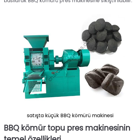
basılarak BBQ kömürü pres makinesine sıkıştırılabilir.
satışta küçük BBQ kömürü makinesi
BBQ kömür topu pres makinesinin
temel özellikleri