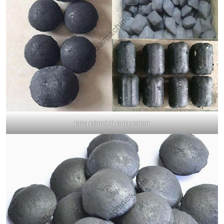
bbq kömürü briquetleri