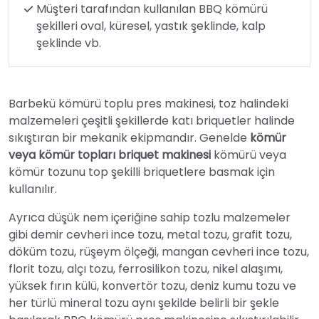
Müşteri tarafından kullanılan BBQ kömürü
şekilleri oval, küresel, yastık şeklinde, kalp
şeklinde vb.
Barbekü kömürü toplu pres makinesi, toz halindeki
malzemeleri çeşitli şekillerde katı briquetler halinde
sıkıştıran bir mekanik ekipmandır. Genelde
kömür
veya kömür topları briquet makinesi
kömürü veya
kömür tozunu top şekilli briquetlere basmak için
kullanılır.
Ayrıca düşük nem içeriğine sahip tozlu malzemeler
gibi demir cevheri ince tozu, metal tozu, grafit tozu,
döküm tozu, rüşeym ölçeği, mangan cevheri ince tozu,
florit tozu, alçı tozu, ferrosilikon tozu, nikel alaşımı,
yüksek fırın külü, konvertör tozu, deniz kumu tozu ve
her türlü mineral tozu aynı şekilde belirli bir şekle