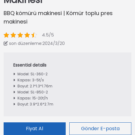
Makinesi
BBQ kömürü makinesi | Kömür toplu pres
makinesi
4.5/5
son düzenleme:2024/3/20
Model: SL-360-2
Kapası: 3-5t/s
Boyut: 2.1*1.3*1.76m
Model: SL-850-2
Kapası: 15-20t/h
Boyut: 3.9*2.6*2.7m
Fiyat Al
Gönder E-posta