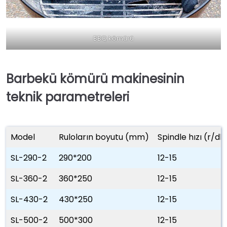
BBQ kömürü
Barbekü kömürü makinesinin
teknik parametreleri
Model
Ruloların boyutu (mm)
Spindle hızı (r/dk
SL-290-2
290*200
12-15
SL-360-2
360*250
12-15
SL-430-2
430*250
12-15
SL-500-2
500*300
12-15