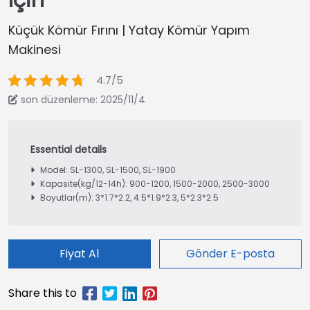
İçin
Küçük Kömür Fırını | Yatay Kömür Yapım
Makinesi
4.7/5
son düzenleme: 2025/11/4
Model: SL-1300, SL-1500, SL-1900
Kapasite(kg/12-14h): 900-1200, 1500-2000, 2500-3000
Boyutlar(m): 3*1.7*2.2, 4.5*1.9*2.3, 5*2.3*2.5
Fiyat Al
Gönder E-posta