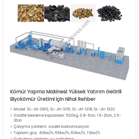
Kömür Yapma Makinesi: Yüksek Yatırım Getirili
Biyokömür Üretimi için Nihai Rehber
Model: SL-JH-0812, SL-JH-1015, SL-JH-1218, SL-JH-1320
Saatlik besleme kapasitesi: 500kg, 0.8-1ton, 1.5-2ton, 2.5-
3ton
Çalışma yöntemi: sürekli karbonizasyon
Toplam güç: 40kw/h, 55kw/h, 60kw/h, 72kw/h
Soğutma yöntemi: su soğutma