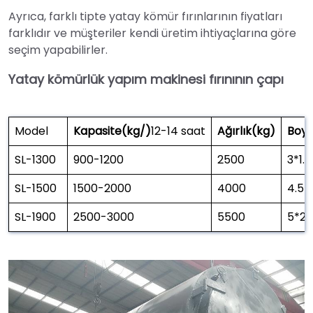
Ayrıca, farklı tipte yatay kömür fırınlarının fiyatları
farklıdır ve müşteriler kendi üretim ihtiyaçlarına göre
seçim yapabilirler.
Yatay kömürlük yapım makinesi fırınının çapı
Model
Kapasite(kg/)
12-14 saat
Ağırlık(kg)
Boy
SL-1300
900-1200
2500
3*1.7
SL-1500
1500-2000
4000
4.5*1
SL-1900
2500-3000
5500
5*2.