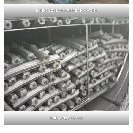
karbonizasyon-furnace-details
Karbonize kömür