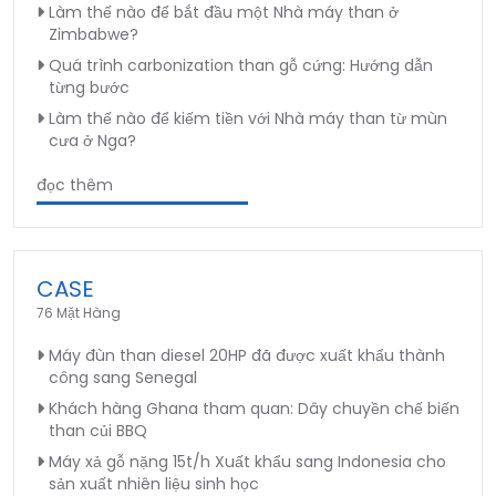
Làm thế nào để bắt đầu một Nhà máy than ở
Zimbabwe?
Quá trình carbonization than gỗ cứng: Hướng dẫn
từng bước
Làm thế nào để kiếm tiền với Nhà máy than từ mùn
cưa ở Nga?
đọc thêm
CASE
76 Mặt Hàng
Máy đùn than diesel 20HP đã được xuất khẩu thành
công sang Senegal
Khách hàng Ghana tham quan: Dây chuyền chế biến
than củi BBQ
Máy xả gỗ nặng 15t/h Xuất khẩu sang Indonesia cho
sản xuất nhiên liệu sinh học