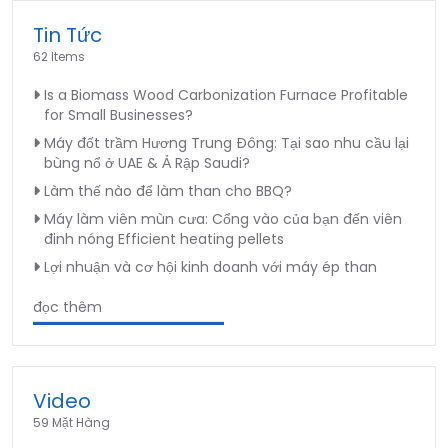
Tin Tức
62 Items
Is a Biomass Wood Carbonization Furnace Profitable
for Small Businesses?
Máy đốt trầm Hương Trung Đông: Tại sao nhu cầu lại
bùng nổ ở UAE & Ả Rập Saudi?
Làm thế nào để làm than cho BBQ?
Máy làm viên mùn cưa: Cổng vào của bạn đến viên
đinh nóng Efficient heating pellets
Lợi nhuận và cơ hội kinh doanh với máy ép than
đọc thêm
Video
59 Mặt Hàng