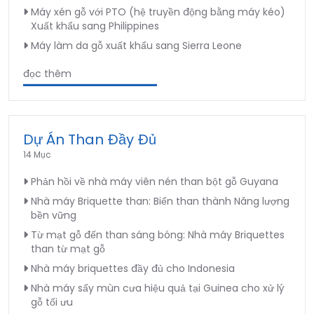
Máy xén gỗ với PTO (hệ truyền động bằng máy kéo)
Xuất khẩu sang Philippines
Máy làm da gỗ xuất khẩu sang Sierra Leone
đọc thêm
Dự Án Than Đầy Đủ
14 Mục
Phản hồi về nhà máy viên nén than bột gỗ Guyana
Nhà máy Briquette than: Biến than thành Năng lượng
bền vững
Từ mạt gỗ đến than sáng bóng: Nhà máy Briquettes
than từ mạt gỗ
Nhà máy briquettes đầy đủ cho Indonesia
Nhà máy sấy mùn cưa hiệu quả tại Guinea cho xử lý
gỗ tối ưu