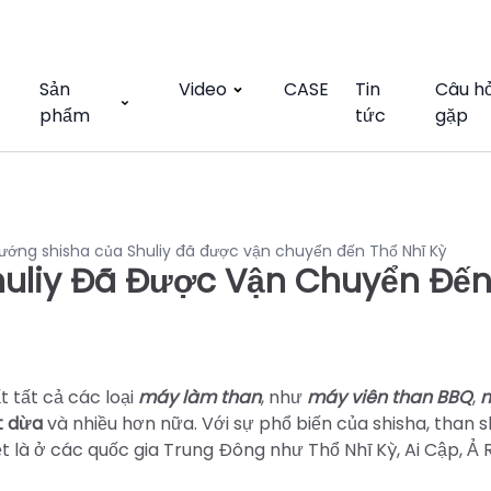
Sản
Video
CASE
Tin
Câu h
phẩm
tức
gặp
ướng shisha của Shuliy đã được vận chuyển đến Thổ Nhĩ Kỳ
huliy Đã Được Vận Chuyển Đế
 tất cả các loại
máy làm than
, như
máy viên than BBQ
,
t dừa
và nhiều hơn nữa. Với sự phổ biến của shisha, than s
ệt là ở các quốc gia Trung Đông như Thổ Nhĩ Kỳ, Ai Cập, Ả 