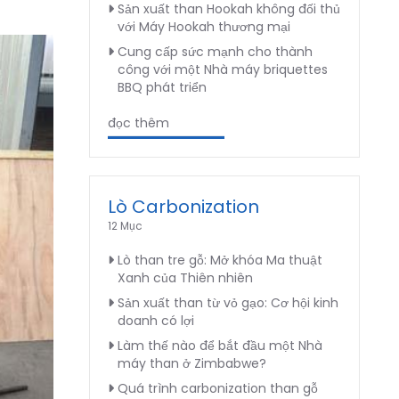
Sản xuất than Hookah không đối thủ
với Máy Hookah thương mại
Cung cấp sức mạnh cho thành
công với một Nhà máy briquettes
BBQ phát triển
đọc thêm
Lò Carbonization
12 Mục
Lò than tre gỗ: Mở khóa Ma thuật
Xanh của Thiên nhiên
Sản xuất than từ vỏ gạo: Cơ hội kinh
doanh có lợi
Làm thế nào để bắt đầu một Nhà
máy than ở Zimbabwe?
Quá trình carbonization than gỗ