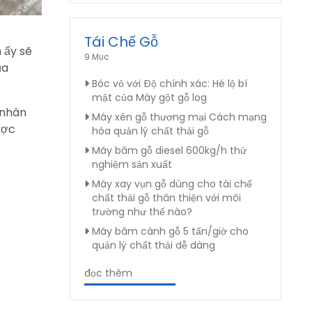
Tái Chế Gỗ
 ấy sẽ
9 Mục
ủa
Bóc vỏ với Độ chính xác: Hé lộ bí
mật của Máy gột gỗ log
 nhân
Máy xén gỗ thương mại Cách mạng
ược
hóa quản lý chất thải gỗ
Máy băm gỗ diesel 600kg/h thử
nghiệm sản xuất
Máy xay vụn gỗ dùng cho tái chế
chất thải gỗ thân thiện với môi
trường như thế nào?
Máy băm cành gỗ 5 tấn/giờ cho
quản lý chất thải dễ dàng
đọc thêm