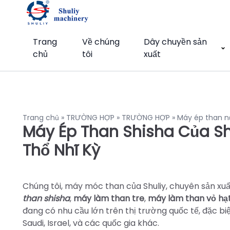
Trang
Về chúng
Dây chuyền sản
chủ
tôi
xuất
Trang chủ
»
TRƯỜNG HỢP
»
TRƯỜNG HỢP
»
Máy ép than n
Máy Ép Than Shisha Của S
Thổ Nhĩ Kỳ
Chúng tôi, máy móc than của Shuliy, chuyên sản xuất
than shisha
,
máy làm than tre
,
máy làm than vỏ hạ
đang có nhu cầu lớn trên thị trường quốc tế, đặc bi
Saudi, Israel, và các quốc gia khác.