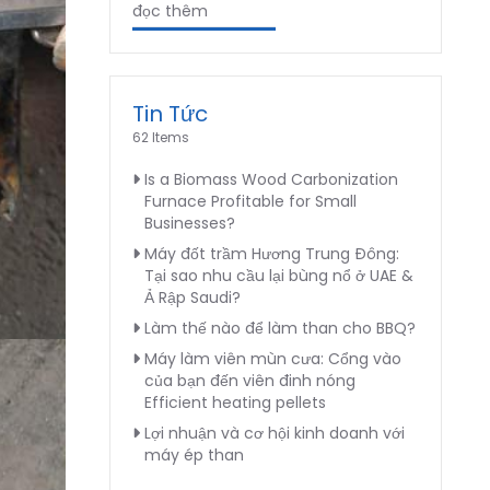
đọc thêm
Tin Tức
62 Items
Is a Biomass Wood Carbonization
Furnace Profitable for Small
Businesses?
Máy đốt trầm Hương Trung Đông:
Tại sao nhu cầu lại bùng nổ ở UAE &
Ả Rập Saudi?
Làm thế nào để làm than cho BBQ?
Máy làm viên mùn cưa: Cổng vào
của bạn đến viên đinh nóng
Efficient heating pellets
Lợi nhuận và cơ hội kinh doanh với
máy ép than