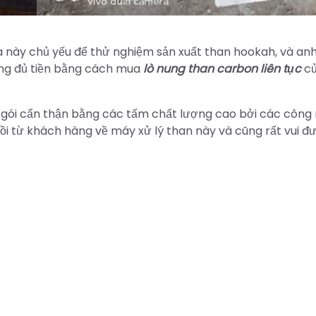
 này chủ yếu để thử nghiệm sản xuất than hookah, và anh
ộng đủ tiền bằng cách mua
lò nung than carbon liên tục
c
gói cẩn thận bằng các tấm chất lượng cao bởi các công
ồi từ khách hàng về máy xử lý than này và cũng rất vui đ