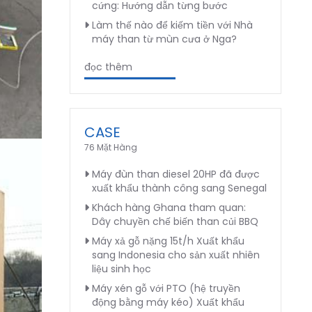
cứng: Hướng dẫn từng bước
Làm thế nào để kiếm tiền với Nhà
máy than từ mùn cưa ở Nga?
đọc thêm
CASE
76 Mặt Hàng
Máy đùn than diesel 20HP đã được
xuất khẩu thành công sang Senegal
Khách hàng Ghana tham quan:
Dây chuyền chế biến than củi BBQ
Máy xả gỗ nặng 15t/h Xuất khẩu
sang Indonesia cho sản xuất nhiên
liệu sinh học
Máy xén gỗ với PTO (hệ truyền
động bằng máy kéo) Xuất khẩu