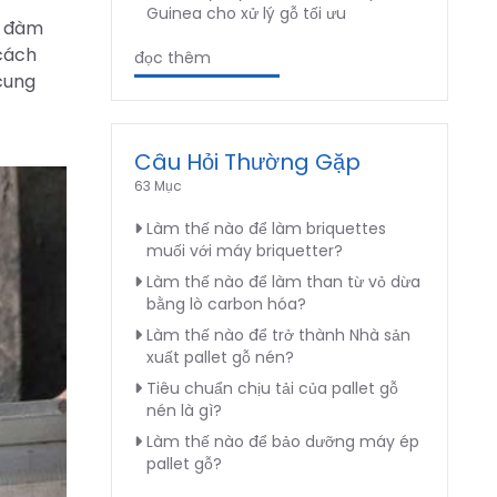
Guinea cho xử lý gỗ tối ưu
ã đàm
 cách
đọc thêm
cung
Câu Hỏi Thường Gặp
63 Mục
Làm thế nào để làm briquettes
muối với máy briquetter?
Làm thế nào để làm than từ vỏ dừa
bằng lò carbon hóa?
Làm thế nào để trở thành Nhà sản
xuất pallet gỗ nén?
Tiêu chuẩn chịu tải của pallet gỗ
nén là gì?
Làm thế nào để bảo dưỡng máy ép
pallet gỗ?