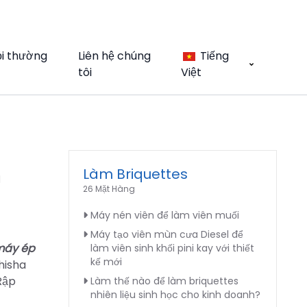
ỏi thường
Liên hệ chúng
Tiếng
tôi
Việt
n
Làm Briquettes
26 Mặt Hàng
Máy nén viên để làm viên muối
Máy tạo viên mùn cưa Diesel để
máy ép
làm viên sinh khối pini kay với thiết
kế mới
hisha
Rập
Làm thế nào để làm briquettes
nhiên liệu sinh học cho kinh doanh?