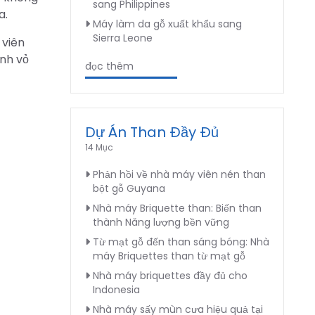
sang Philippines
a.
Máy làm da gỗ xuất khẩu sang
Sierra Leone
 viên
ính vỏ
đọc thêm
Dự Án Than Đầy Đủ
14 Mục
Phản hồi về nhà máy viên nén than
bột gỗ Guyana
Nhà máy Briquette than: Biến than
thành Năng lượng bền vững
Từ mạt gỗ đến than sáng bóng: Nhà
máy Briquettes than từ mạt gỗ
Nhà máy briquettes đầy đủ cho
Indonesia
Nhà máy sấy mùn cưa hiệu quả tại