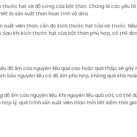
h thước hạt và độ cứng của bột than. Chúng là các yếu tố
iết bị sản xuất than hoạt tính vỏ dừa.
sản xuất viên than, cần đo kích thước hạt của nó trước. Nếu
ỏ. Sau khi kích thước hạt của bột than phù hợp, có thể đư
nếu độ ẩm của nguyên liệu quá cao hoặc quá thấp, sẽ gây 
 đảm bảo nguyên liệu có độ ẩm phù hợp, không quá khô hoặ
 độ ẩm của nguyên liệu. Khi nguyên liệu quá ướt, có thể 
u hợp lý, quá trình sản xuất viên than mới tiết kiệm thời gi