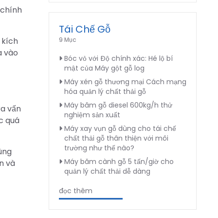
 chính
Tái Chế Gỗ
 kích
9 Mục
a vào
Bóc vỏ với Độ chính xác: Hé lộ bí
mật của Máy gột gỗ log
Máy xén gỗ thương mại Cách mạng
hóa quản lý chất thải gỗ
Máy băm gỗ diesel 600kg/h thử
ra vấn
nghiệm sản xuất
c quá
Máy xay vụn gỗ dùng cho tái chế
chất thải gỗ thân thiện với môi
trường như thế nào?
dùng
Máy băm cành gỗ 5 tấn/giờ cho
an và
quản lý chất thải dễ dàng
đọc thêm