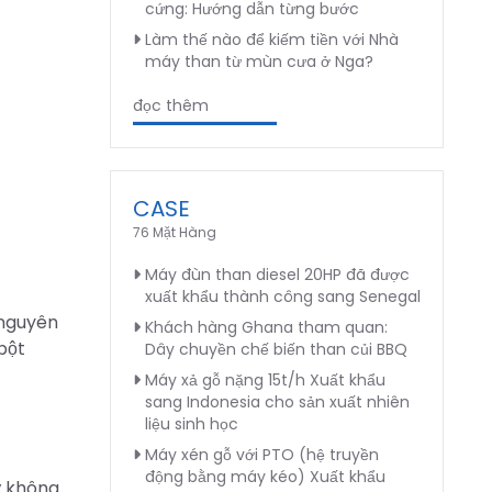
cứng: Hướng dẫn từng bước
Làm thế nào để kiếm tiền với Nhà
máy than từ mùn cưa ở Nga?
đọc thêm
CASE
76 Mặt Hàng
Máy đùn than diesel 20HP đã được
xuất khẩu thành công sang Senegal
 nguyên
Khách hàng Ghana tham quan:
bột
Dây chuyền chế biến than củi BBQ
Máy xả gỗ nặng 15t/h Xuất khẩu
sang Indonesia cho sản xuất nhiên
liệu sinh học
Máy xén gỗ với PTO (hệ truyền
động bằng máy kéo) Xuất khẩu
ý không