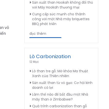
Sản xuất than Hookah không đối thủ
với Máy Hookah thương mại
Cung cấp sức mạnh cho thành
công với một Nhà máy briquettes
BBQ phát triển
an vỏ
iến
đọc thêm
Lò Carbonization
12 Mục
Lò than tre gỗ: Mở khóa Ma thuật
Xanh của Thiên nhiên
Sản xuất than từ vỏ gạo: Cơ hội kinh
doanh có lợi
Làm thế nào để bắt đầu một Nhà
máy than ở Zimbabwe?
Quá trình carbonization than gỗ