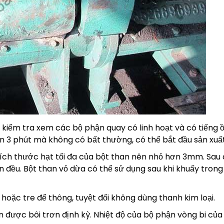
 kiểm tra xem các bộ phận quay có linh hoạt và có tiếng 
n 3 phút mà không có bất thường, có thể bắt đầu sản xuất
kích thước hạt tối đa của bột than nên nhỏ hơn 3mm. Sau
n đều. Bột than vỏ dừa có thể sử dụng sau khi khuấy trong
hoặc tre để thông, tuyệt đối không dùng thanh kim loại.
được bôi trơn định kỳ. Nhiệt độ của bộ phận vòng bi của