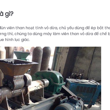
à gì?
đùn viên than hoạt tính vỏ dừa, chủ yếu dùng để ép bột th
ng thì, chúng ta dùng máy làm viên than vỏ dừa để chế b
e hình lục giác.