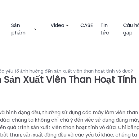
Sản
Video
CASE
Tin
Câu h
phẩm
tức
gặp
c yếu tố ảnh hưởng đến sản xuất viên than hoạt tính vỏ dừa?
Sản Xuất Viên Than Hoạt Tính
o và hình dạng đều, thường sử dụng các máy làm viên than
vỏ dừa, chúng ta không chỉ chú ý đến việc sử dụng đúng má
n quá trình sản xuất viên than hoạt tính vỏ dừa. Chỉ bằn
a bột than, sản xuất đồng đều và các yếu tố khác, chúng ta