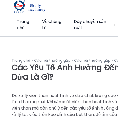
Trang
Về chúng
Dây chuyền sản
chủ
tôi
xuất
Trang chủ
»
Câu hỏi thường gặp
»
Câu hỏi thường gặp
»
Cá
Các Yếu Tố Ảnh Hưởng Đến 
Dừa Là Gì?
Để xử lý viên than hoạt tính vỏ dừa chất lượng ca
tính thương mại. Khi sản xuất viên than hoạt tính 
viên than mà còn chú ý đến các yếu tố ảnh hưởng đế
xử lý tốt việc trộn keo dính của bột than, độ ẩm củ