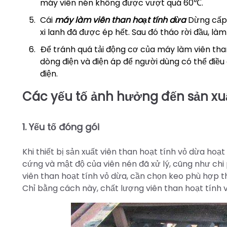
máy viên nén không được vượt quá 60℃.
Cái
máy làm viên than hoạt tính dừa
Dừng cấp 
xi lanh đã được ép hết. Sau đó tháo rời đầu, làm 
Để tránh quá tải động cơ của máy làm viên than
dòng điện và điện áp để người dùng có thể điều
điện.
Các yếu tố ảnh hưởng đến sản xuấ
1. Yếu tố đóng gói
Khi thiết bị sản xuất viên than hoạt tính vỏ dừa ho
cứng và mật độ của viên nén đã xử lý, cũng như chi p
viên than hoạt tính vỏ dừa, cần chọn keo phù hợp t
Chỉ bằng cách này, chất lượng viên than hoạt tính