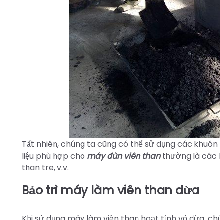
Tất nhiên, chúng ta cũng có thể sử dụng các khuôn
liệu phù hợp cho
máy đùn viên than
thường là các l
than tre, v.v.
Bảo trì máy làm viên than dừa
Khi sử dụng máy làm viên than hoạt tính vỏ dừa, chú 