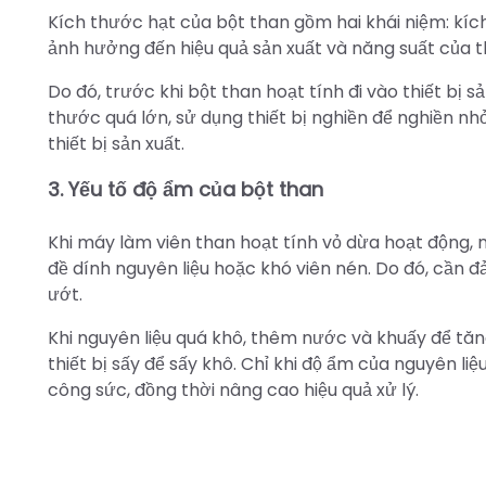
Kích thước hạt của bột than gồm hai khái niệm: kíc
ảnh hưởng đến hiệu quả sản xuất và năng suất của th
Do đó, trước khi bột than hoạt tính đi vào thiết bị 
thước quá lớn, sử dụng thiết bị nghiền để nghiền nh
thiết bị sản xuất.
3. Yếu tố độ ẩm của bột than
Khi máy làm viên than hoạt tính vỏ dừa hoạt động, 
đề dính nguyên liệu hoặc khó viên nén. Do đó, cần
ướt.
Khi nguyên liệu quá khô, thêm nước và khuấy để tăng
thiết bị sấy để sấy khô. Chỉ khi độ ẩm của nguyên liệ
công sức, đồng thời nâng cao hiệu quả xử lý.