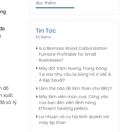
đọc thêm
ong
 đo
Tin Tức
g
62 Items
Is a Biomass Wood Carbonization
Furnace Profitable for Small
Businesses?
Máy đốt trầm Hương Trung Đông:
Tại sao nhu cầu lại bùng nổ ở UAE &
Ả Rập Saudi?
n độ
Làm thế nào để làm than cho BBQ?
n xuất
Máy làm viên mùn cưa: Cổng vào
ã xử lý.
của bạn đến viên đinh nóng
Efficient heating pellets
Lợi nhuận và cơ hội kinh doanh với
máy ép than