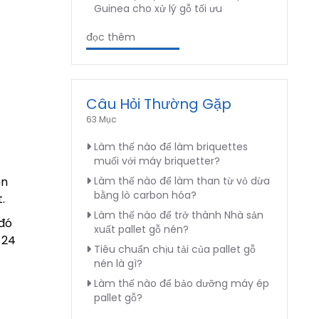
Guinea cho xử lý gỗ tối ưu
đọc thêm
Câu Hỏi Thường Gặp
63 Mục
Làm thế nào để làm briquettes
muối với máy briquetter?
Làm thế nào để làm than từ vỏ dừa
ồn
bằng lò carbon hóa?
.
Làm thế nào để trở thành Nhà sản
 đó
xuất pallet gỗ nén?
 24
Tiêu chuẩn chịu tải của pallet gỗ
nén là gì?
Làm thế nào để bảo dưỡng máy ép
pallet gỗ?