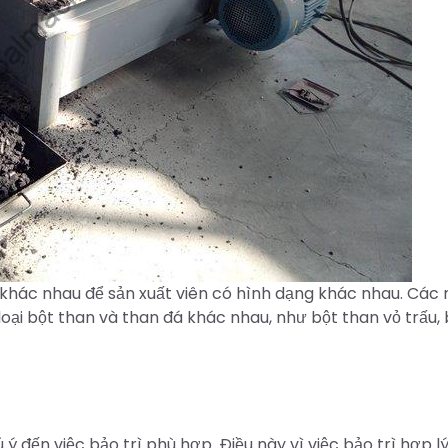
 khác nhau để sản xuất viên có hình dạng khác nhau. Các
oại bột than và than đá khác nhau, như bột than vỏ trấu, 
ý đến việc bảo trì phù hợp. Điều này vì việc bảo trì hợp l