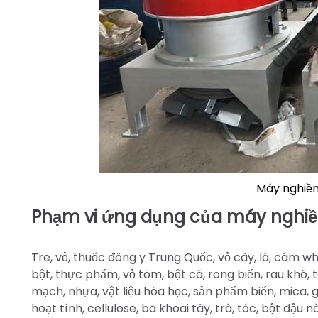
Máy nghiền
Phạm vi ứng dụng của máy nghiề
Tre, vỏ, thuốc đông y Trung Quốc, vỏ cây, lá, cám w
bột, thực phẩm, vỏ tôm, bột cá, rong biển, rau khô, táo
mạch, nhựa, vật liệu hóa học, sản phẩm biển, mica, g
hoạt tính, cellulose, bã khoai tây, trà, tóc, bột đậu n