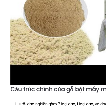
Cấu trúc chính của gỗ
bột
máy m
►
Lưỡi dao nghiền gồm 7 loại dao, 1 loại dao, và da