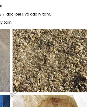
i.
7, dao loại 1, và dao ly tâm.
ly tâm.