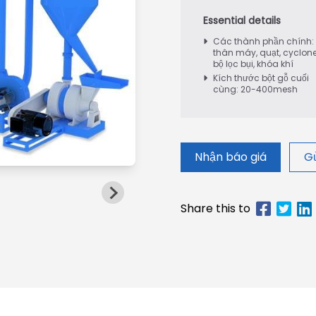
Các thành phần chính:
thân máy, quạt, cyclone
bộ lọc bụi, khóa khí
Kích thước bột gỗ cuối
cùng: 20-400mesh
Nhận báo giá
Gử