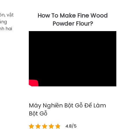
òn, vật
oảng
nh hai
Máy Nghiền Bột Gỗ Để Làm
Bột Gỗ
4.8/5