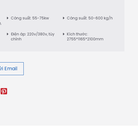
Công suất: 55-75kw
Công suất: 50-600 kg/h
,
Điện áp: 220v/380v, tùy
Kích thước:
chỉnh
2755*1165*2100mm
i Email