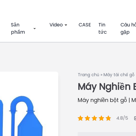
Sản
Video
CASE
Tin
Câu h
phẩm
tức
gặp
Trang chủ
»
Máy tái chế gỗ
Máy Nghiền 
Máy nghiền bột gỗ | 
4.8/5