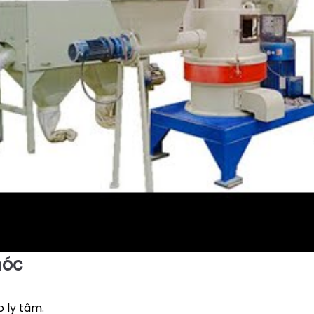
óc
o ly tâm.