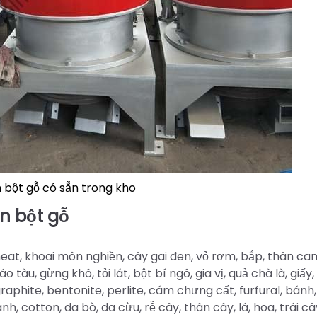
 bột gỗ có sẵn trong kho
n bột gỗ
heat, khoai môn nghiền, cây gai đen, vỏ rơm, bắp, thân cam
 tàu, gừng khô, tỏi lát, bột bí ngô, gia vị, quả chà là, giấy
raphite, bentonite, perlite, cám chưng cất, furfural, bánh
ành, cotton, da bò, da cừu, rễ cây, thân cây, lá, hoa, trái c