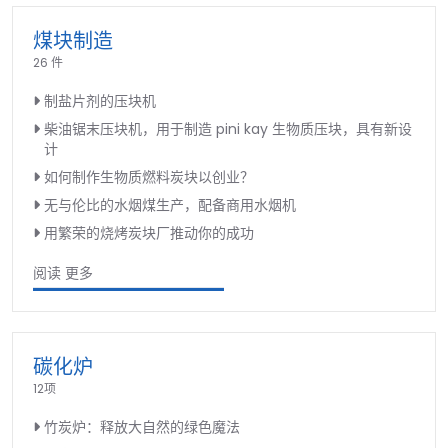
煤块制造
26 件
制盐片剂的压块机
柴油锯末压块机，用于制造 pini kay 生物质压块，具有新设
计
如何制作生物质燃料炭块以创业？
无与伦比的水烟煤生产，配备商用水烟机
用繁荣的烧烤炭块厂推动你的成功
阅读 更多
碳化炉
12项
竹炭炉：释放大自然的绿色魔法