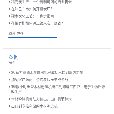
稻壳炭生产：一个有利可图的商业机会
在津巴布韦如何开设炭厂？
硬木炭化工艺：一步步指南
在俄罗斯如何通过锯末炭厂赚钱？
阅读 更多
案例
76件
20马力柴油木炭挤出机已成功出口到塞内加尔
加纳客户访问：烧烤炭块压缩成型线
15吨/小时重型木材粉碎机出口到印度尼西亚，用于生物质燃
料生产
木材粉碎机带动力输出，出口到菲律宾
出口到塞拉利昂的木材剥皮机