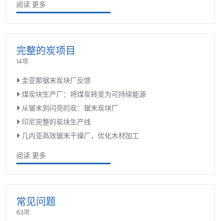
阅读 更多
完整的炭项目
14项
圭亚那锯末炭块厂反馈
煤炭块生产厂：将煤炭转变为可持续能源
从锯末到闪亮的炭：锯末炭块厂
印尼完整的炭块生产线
几内亚高效锯末干燥厂，优化木材加工
阅读 更多
常见问题
63项