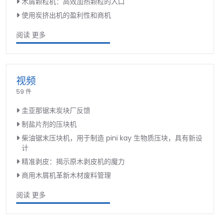
木屑颗粒机：高效加热颗粒的入口
使用炭挤出机的盈利性和商机
阅读 更多
视频
59 件
圭亚那锯末炭块厂反馈
制盐片剂的压块机
柴油锯末压块机，用于制造 pini kay 生物质压块，具有新设
计
精准剥皮：揭示原木剥皮机的魔力
商用木屑机革新木材废料管理
阅读 更多