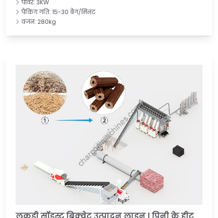
पावर: 3KW
पैकिंग गति: 15-30 बैग/मिनट
वजन: 280kg
लकड़ी सॉडस्ट ब्रिक्वेट उत्पादन लाइन | पिनी के हीट