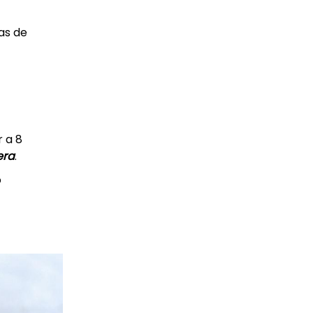
as de
r a 8
era
.
o