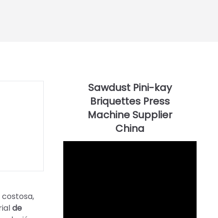
 costosa,
rial
de