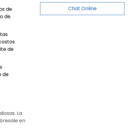
Chat Online
os de
io de
etas
costos
ite de
e
o de
iosas. La
bresale en