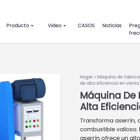
Producto
Video
CASOS
Noticias
Pre
frec
Hogar
»
Máquina de fabrica
de alta eficiencia en venta
Máquina De B
Alta Eficienc
Transforma aserrín, 
combustible valioso.
aserrín ofrece un alt