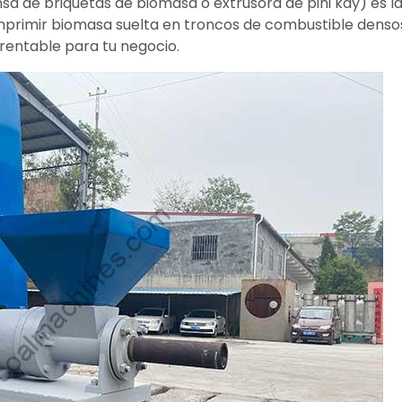
 de briquetas de biomasa o extrusora de pini kay) es la
omprimir biomasa suelta en troncos de combustible densos
rentable para tu negocio.