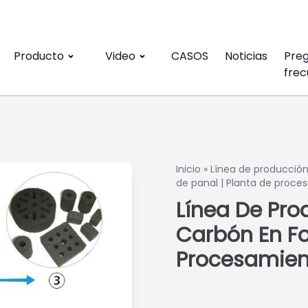
Producto
Video
CASOS
Noticias
Pre
frec
Inicio
»
Línea de producció
de panal | Planta de proce
Línea De Pro
Carbón En Fo
Procesamien