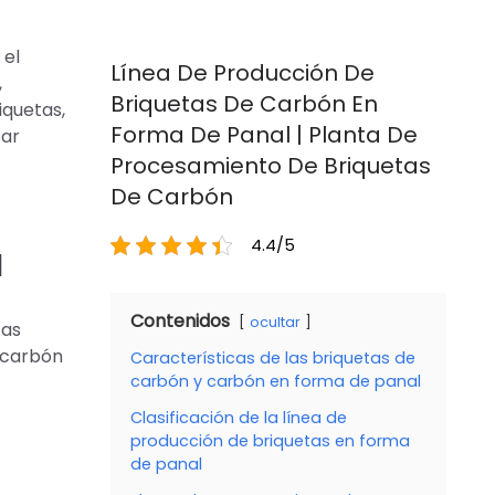
 el
Línea De Producción De
,
Briquetas De Carbón En
iquetas,
Forma De Panal | Planta De
sar
Procesamiento De Briquetas
De Carbón
4.4/5
l
Contenidos
ocultar
tas
o carbón
Características de las briquetas de
carbón y carbón en forma de panal
Clasificación de la línea de
producción de briquetas en forma
de panal