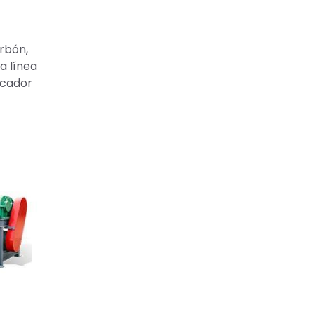
rbón,
a línea
ecador