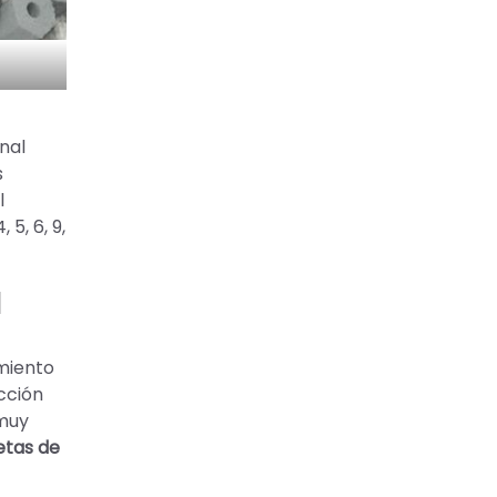
nal
s
l
5, 6, 9,
l
miento
cción
 muy
etas de