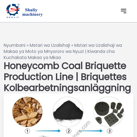
Nyumbani
»
Mstari wa Uzalishaji
»
Mstari wa Uzalishaji wa
Makaa ya Moto ya Mnyororo wa Nyuzi | Kiwanda cha
Kuchakata Makaa ya Mkaa
Honeycomb Coal Briquette
Production Line | Briquettes
Kolbearbetningsanläggning