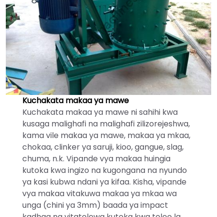
Kuchakata makaa ya mawe
Kuchakata makaa ya mawe ni sahihi kwa
kusaga malighafi na malighafi zilizorejeshwa,
kama vile makaa ya mawe, makaa ya mkaa,
chokaa, clinker ya saruji, kioo, gangue, slag,
chuma, n.k. Vipande vya makaa huingia
kutoka kwa ingizo na kugongana na nyundo
ya kasi kubwa ndani ya kifaa. Kisha, vipande
vya makaa vitakuwa makaa ya mkaa wa
unga (chini ya 3mm) baada ya impact
kadhaa na vitatolewa kutoka kwa toleo la