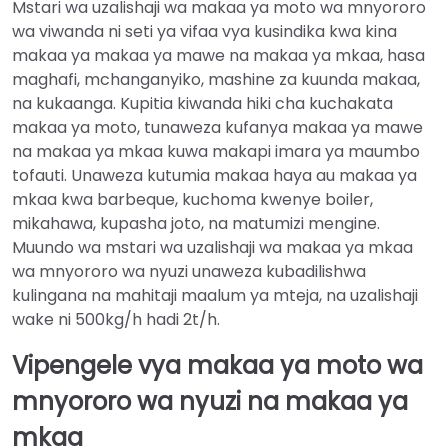
Mstari wa uzalishaji wa makaa ya moto wa mnyororo
wa viwanda ni seti ya vifaa vya kusindika kwa kina
makaa ya makaa ya mawe na makaa ya mkaa, hasa
maghafi, mchanganyiko, mashine za kuunda makaa,
na kukaanga. Kupitia kiwanda hiki cha kuchakata
makaa ya moto, tunaweza kufanya makaa ya mawe
na makaa ya mkaa kuwa makapi imara ya maumbo
tofauti. Unaweza kutumia makaa haya au makaa ya
mkaa kwa barbeque, kuchoma kwenye boiler,
mikahawa, kupasha joto, na matumizi mengine.
Muundo wa mstari wa uzalishaji wa makaa ya mkaa
wa mnyororo wa nyuzi unaweza kubadilishwa
kulingana na mahitaji maalum ya mteja, na uzalishaji
wake ni 500kg/h hadi 2t/h.
Vipengele vya makaa ya moto wa
mnyororo wa nyuzi na makaa ya
mkaa