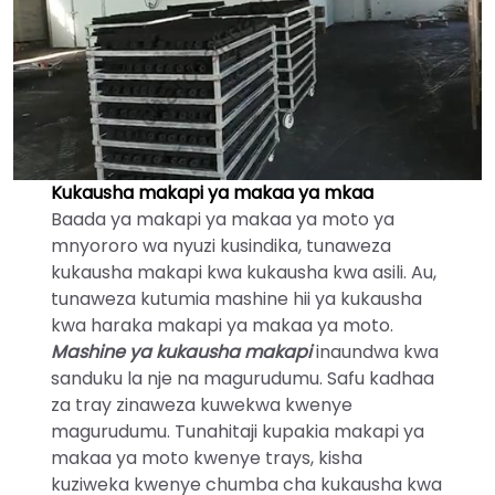
Kukausha makapi ya makaa ya mkaa
Baada ya makapi ya makaa ya moto ya
mnyororo wa nyuzi kusindika, tunaweza
kukausha makapi kwa kukausha kwa asili. Au,
tunaweza kutumia mashine hii ya kukausha
kwa haraka makapi ya makaa ya moto.
Mashine ya kukausha makapi
inaundwa kwa
sanduku la nje na magurudumu. Safu kadhaa
za tray zinaweza kuwekwa kwenye
magurudumu. Tunahitaji kupakia makapi ya
makaa ya moto kwenye trays, kisha
kuziweka kwenye chumba cha kukausha kwa