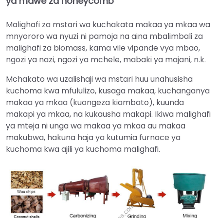
ya mawe za honeycomb
Malighafi za mstari wa kuchakata makaa ya mkaa wa
mnyororo wa nyuzi ni pamoja na aina mbalimbali za
malighafi za biomass, kama vile vipande vya mbao,
ngozi ya nazi, ngozi ya mchele, mabaki ya majani, n.k.
Mchakato wa uzalishaji wa mstari huu unahusisha
kuchoma kwa mfululizo, kusaga makaa, kuchanganya
makaa ya mkaa (kuongeza kiambato), kuunda
makapi ya mkaa, na kukausha makapi. Ikiwa malighafi
ya mteja ni unga wa makaa ya mkaa au makaa
makubwa, hakuna haja ya kutumia furnace ya
kuchoma kwa ajili ya kuchoma malighafi.