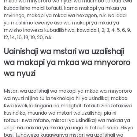
mkaa wa mnyororo wa nyuzi wa maumbo tofauti kwa
kubadilisha moldi tofauti, kama makapi ya mkaa ya
mviringo, makapi ya mkaa wa hexagon, n.k. Na idadi
ya mashimo kwenye uso wa makapi ya mkaa ya
mwisho inaweza kubadilishwa, kawaida 1, 2, 3, 4, 5, 6, 9,
12, 14, 16, 18, 19, 20, n.k.
Uainishaji wa mstari wa uzalishaji
wa makapi ya mkaa wa mnyororo
wa nyuzi
Mstari wa uzalishaji wa makapi ya mkaa wa mnyororo
wa nyuzi ni jina tu la teknolojia hii ya usindikaji makaa.
Kwa kweli, kulingana na malighafi tofauti zinazotakiwa
kusindika, muundo wa mstari wa uzalishaji pia ni
tofauti. Kwa mfano, mistari ya usindikaji wa makaa ya
unga na makaa ya mkaa ya unga ni tofauti sana. Hivyo
basi, tunaweza kugawanya mstari wa uzalishaji wa