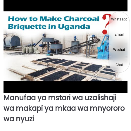
Whatsapp
Email
Wechat
Chat
Manufaa ya mstari wa uzalishaji
►
wa makapi ya mkaa wa mnyororo
wa nyuzi