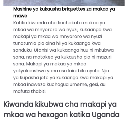
Mashine ya kukausha briquettes za makaa ya
mawe
Katika kiwanda cha kuchakata makaa ya
mkaa wa mnyororo wa nyuzi, kukaanga kwa
makapi ya mkaa wa mnyororo wa nyuzi
tunatumia pia aina hii ya kukaanga kwa
sanduku. Ufanisi wa kukaanga huu ni mkubwa
sana, na matokeo ya kukausha pia ni mazuri
sana. Makapi ya makaa ya mkaa
yaliyokaushwa yana uso laini bila nyufa. Njia
ya kupasha joto ya kukaanga kwa makapi ya
mkaa inaweza kuchagua umeme, gesi, au
mafuta thabiti.
Kiwanda kikubwa cha makapi ya
mkaa wa hexagon katika Uganda