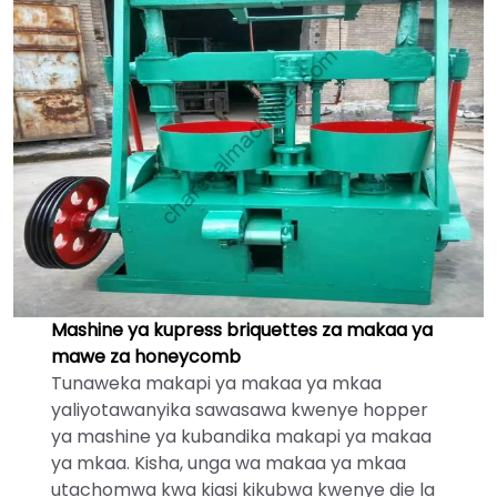
Mashine ya kupress briquettes za makaa ya
mawe za honeycomb
Tunaweka makapi ya makaa ya mkaa
yaliyotawanyika sawasawa kwenye hopper
ya mashine ya kubandika makapi ya makaa
ya mkaa. Kisha, unga wa makaa ya mkaa
utachomwa kwa kiasi kikubwa kwenye die la