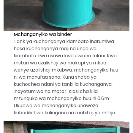
Mchanganyiko wa binder
Tank ya kuchanganya kiambato inatumiwa
hasa kuchanganya maji na unga wa
kiambato kwa usawa kwa uwiano fulani. Kwa
mstari wa uzalishaji wa makapi ya mkaa
wenye uzalishaji mkubwa, mchanganyiko huu
ni wa manufaa sana. Kuna shaba ya
kuchochea ndani ya tanki la kuchanganya,
inayotumiwa na motor. Kiasi cha kila
mzunguko wa mchanganyiko huu ni 0.6m³.
Ukubwa wa mchanganyiko unaweza
kubadilishwa kulingana na mahitaji ya mteja.