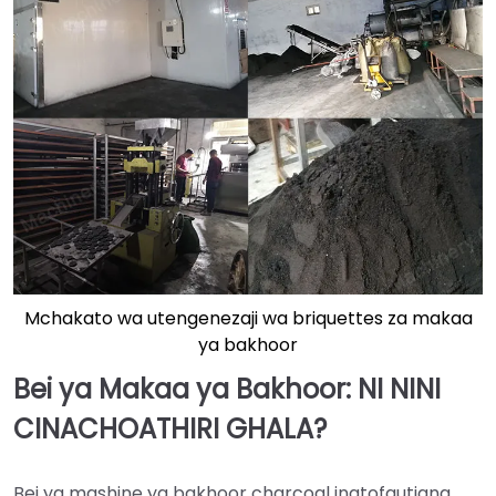
Mchakato wa utengenezaji wa briquettes za makaa
ya bakhoor
Bei ya Makaa ya Bakhoor: NI NINI
CINACHOATHIRI GHALA?
Bei ya mashine ya bakhoor charcoal inatofautiana