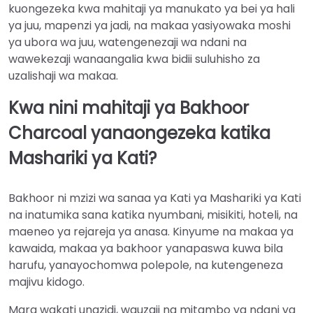
kuongezeka kwa mahitaji ya manukato ya bei ya hali
ya juu, mapenzi ya jadi, na makaa yasiyowaka moshi
ya ubora wa juu, watengenezaji wa ndani na
wawekezaji wanaangalia kwa bidii suluhisho za
uzalishaji wa makaa.
Kwa nini mahitaji ya Bakhoor
Charcoal yanaongezeka katika
Mashariki ya Kati?
Bakhoor ni mzizi wa sanaa ya Kati ya Mashariki ya Kati
na inatumika sana katika nyumbani, misikiti, hoteli, na
maeneo ya rejareja ya anasa. Kinyume na makaa ya
kawaida, makaa ya bakhoor yanapaswa kuwa bila
harufu, yanayochomwa polepole, na kutengeneza
majivu kidogo.
Mara wakati unazidi, wauzaji na mitambo ya ndani ya