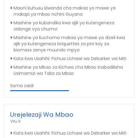
Maoni kuhusu kiwanda cha makaa ya mawe ya
makapi ya mbao nchini Guyana
Mashine ya kubandika kwa ajili ya kutengeneza
vidonge vya chumvi
Mashine ya kuchoma makaa ya mawe ya dizeli kwa
ajili ya kutengeneza briquettes za pini kay za
biomass zenye muundo mpya
Kata kwa Usahihi: Fichua Uchawi wa Debarker wa Miti
Mashine ya Mbao za Kichwa cha Mbao Inabadilisha
Usimamizi wa Taka za Mbao
Soma zaidi
Urejelezaji Wa Mbao
Vitu 9
Kata kwa Usahihi: Fichua Uchawi wa Debarker wa Miti