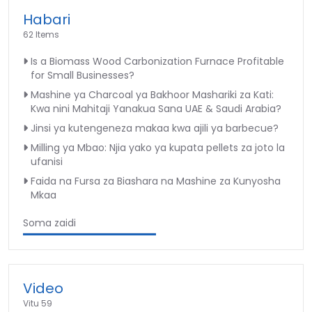
Habari
62 Items
Is a Biomass Wood Carbonization Furnace Profitable
for Small Businesses?
Mashine ya Charcoal ya Bakhoor Mashariki za Kati:
Kwa nini Mahitaji Yanakua Sana UAE & Saudi Arabia?
Jinsi ya kutengeneza makaa kwa ajili ya barbecue?
Milling ya Mbao: Njia yako ya kupata pellets za joto la
ufanisi
Faida na Fursa za Biashara na Mashine za Kunyosha
Mkaa
Soma zaidi
Video
Vitu 59