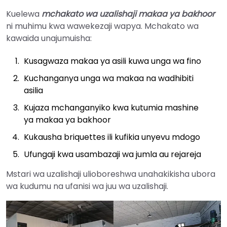
Kuelewa
mchakato wa uzalishaji makaa ya bakhoor
ni muhimu kwa wawekezaji wapya. Mchakato wa
kawaida unajumuisha:
Kusagwaza makaa ya asili kuwa unga wa fino
Kuchanganya unga wa makaa na wadhibiti
asilia
Kujaza mchanganyiko kwa kutumia mashine
ya makaa ya bakhoor
Kukausha briquettes ili kufikia unyevu mdogo
Ufungaji kwa usambazaji wa jumla au rejareja
Mstari wa uzalishaji ulioboreshwa unahakikisha ubora
wa kudumu na ufanisi wa juu wa uzalishaji.