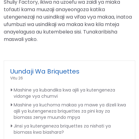
Shuliy Factory, ikiwa na uzoefu wa zaidi ya miaka
tofauti kama muuzaji anayeongoza katika
utengenezaji na usindikaji wa vifaa vya makaa, inatoa
ufumbuzi wa usindikaji wa makaa kwa kila mteja
anayelagusa au kutembelea sisi. Tunakaribisha
maswali yako.
Uundaji Wa Briquettes
Vitu 26
Mashine ya kubandika kwa ajili ya kutengeneza
vidonge vya chumvi
Mashine ya kuchoma makaa ya mawe ya dizeli kwa
ajili ya kutengeneza briquettes za pini kay za
biomass zenye muundo mpya
Jinsi ya kutengeneza briquettes za nishati ya
biomass kwa biashara?