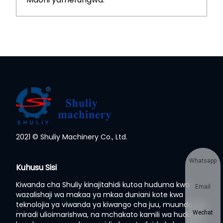
2021 © Shuliy Machinery Co., Ltd.
Whatsapp
Kuhusu Sisi
Kiwanda cha Shuliy kinajitahidi kutoa huduma kwa
Email
wazalishaji wa makaa ya mkaa duniani kote kwa
teknolojia ya viwanda ya kiwango cha juu, muundo wa
Wechat
miradi ulioimarishwa, na mchakato kamili wa huduma