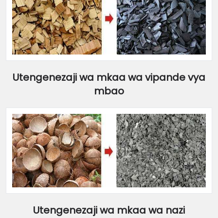
Utengenezaji wa mkaa wa vipande vya
mbao
Utengenezaji wa mkaa wa nazi