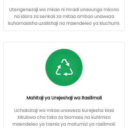
Utengenezaji wa mkaa ni mradi unaounga mkono
na idara za serikali za mitaa ambao unaweza
kuhamasisha uzalishaji na maendeleo ya kiuchumi.
Mahitaji ya Urejeshaji wa Rasilimali
Uchakataji wa mkaa unaweza kurejesha kiasi
kikubwa cha taka za biomass na kuhimiza
maendeleo ya tasnia ya matumizi ya rasilimali.