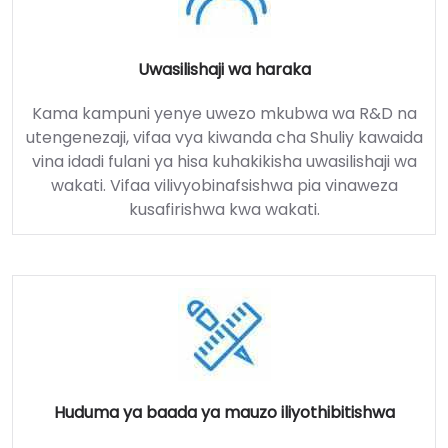
Uwasilishaji wa haraka
Kama kampuni yenye uwezo mkubwa wa R&D na
utengenezaji, vifaa vya kiwanda cha Shuliy kawaida
vina idadi fulani ya hisa kuhakikisha uwasilishaji wa
wakati. Vifaa vilivyobinafsishwa pia vinaweza
kusafirishwa kwa wakati.
Huduma ya baada ya mauzo iliyothibitishwa