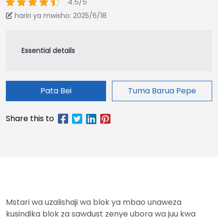
4.5/5
hariri ya mwisho: 2025/6/18
Pata Bei
Tuma Barua Pepe
Mstari wa uzalishaji wa blok ya mbao unaweza
kusindika blok za sawdust zenye ubora wa juu kwa