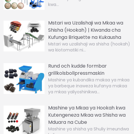
kwa…
Mstari wa Uzalishaji wa Mkaa wa
Shisha (Hookah) | Kiwanda cha
Kufunga Briquette na Kukausha
Mstari wa uzalishaji wa shisha (hookah)
wa kiotomatiki ni…
Rund och kudde formbar
grillkolsbollpressmaskin
Mashine ya kubandika makaa ya mkaa
ya barbeque inaweza kufanya makaa
ya mkaa yaliyoshinikwa…
Mashine ya Mkaa ya Hookah kwa
Kutengeneza Mkaa wa Shisha wa
Mduara na Cube
Mashine ya shisha ya Shuliy imeundwa