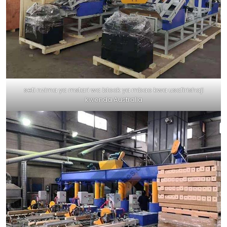
seti nzima ya mstari wa block ya mbao kwa usafirishaji
kwenda Australia