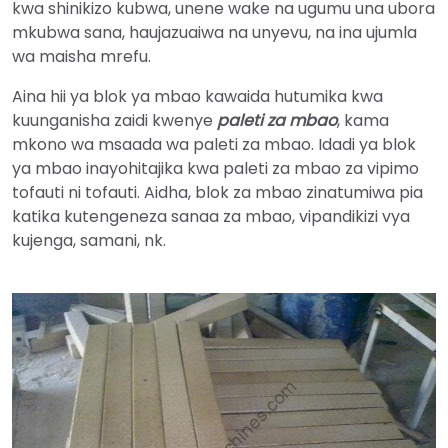
kwa shinikizo kubwa, unene wake na ugumu una ubora
mkubwa sana, haujazuaiwa na unyevu, na ina ujumla
wa maisha mrefu.
Aina hii ya blok ya mbao kawaida hutumika kwa
kuunganisha zaidi kwenye
paleti za mbao
, kama
mkono wa msaada wa paleti za mbao. Idadi ya blok
ya mbao inayohitajika kwa paleti za mbao za vipimo
tofauti ni tofauti. Aidha, blok za mbao zinatumiwa pia
katika kutengeneza sanaa za mbao, vipandikizi vya
kujenga, samani, nk.