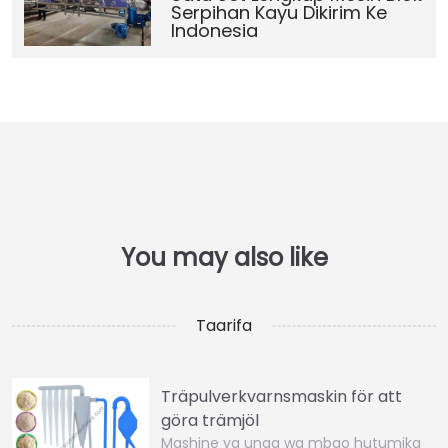
Serpihan Kayu Dikirim Ke
Indonesia
Taarifa
Träpulverkvarnsmaskin för att
göra trämjöl
Mashine ya unga wa mbao hutumika