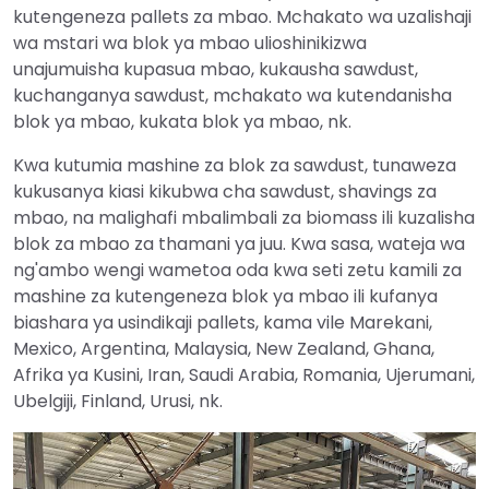
kutengeneza pallets za mbao. Mchakato wa uzalishaji
wa mstari wa blok ya mbao ulioshinikizwa
unajumuisha kupasua mbao, kukausha sawdust,
kuchanganya sawdust, mchakato wa kutendanisha
blok ya mbao, kukata blok ya mbao, nk.
Kwa kutumia mashine za blok za sawdust, tunaweza
kukusanya kiasi kikubwa cha sawdust, shavings za
mbao, na malighafi mbalimbali za biomass ili kuzalisha
blok za mbao za thamani ya juu. Kwa sasa, wateja wa
ng'ambo wengi wametoa oda kwa seti zetu kamili za
mashine za kutengeneza blok ya mbao ili kufanya
biashara ya usindikaji pallets, kama vile Marekani,
Mexico, Argentina, Malaysia, New Zealand, Ghana,
Afrika ya Kusini, Iran, Saudi Arabia, Romania, Ujerumani,
Ubelgiji, Finland, Urusi, nk.