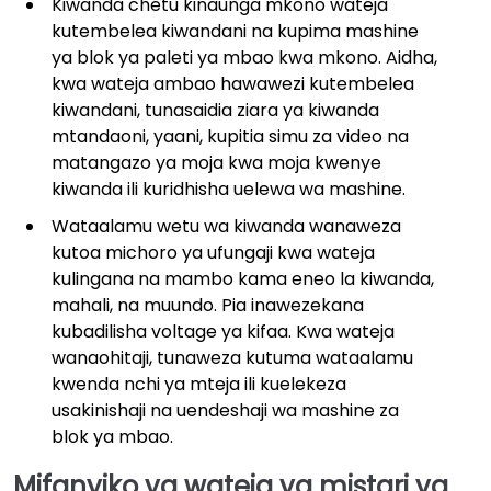
Kiwanda chetu kinaunga mkono wateja
kutembelea kiwandani na kupima mashine
ya blok ya paleti ya mbao kwa mkono. Aidha,
kwa wateja ambao hawawezi kutembelea
kiwandani, tunasaidia ziara ya kiwanda
mtandaoni, yaani, kupitia simu za video na
matangazo ya moja kwa moja kwenye
kiwanda ili kuridhisha uelewa wa mashine.
Wataalamu wetu wa kiwanda wanaweza
kutoa michoro ya ufungaji kwa wateja
kulingana na mambo kama eneo la kiwanda,
mahali, na muundo. Pia inawezekana
kubadilisha voltage ya kifaa. Kwa wateja
wanaohitaji, tunaweza kutuma wataalamu
kwenda nchi ya mteja ili kuelekeza
usakinishaji na uendeshaji wa mashine za
blok ya mbao.
Mifanyiko ya wateja ya mistari ya