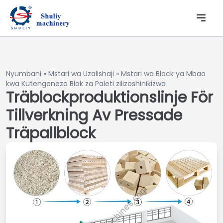
Nyumbani
»
Mstari wa Uzalishaji
»
Mstari wa Block ya Mbao
kwa Kutengeneza Blok za Paleti zilizoshinikizwa
Träblockproduktionslinje För
Tillverkning Av Pressade
Träpallblock