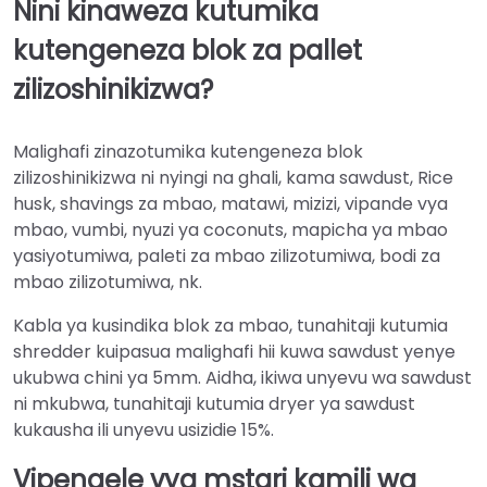
Nini kinaweza kutumika
kutengeneza blok za pallet
zilizoshinikizwa?
Malighafi zinazotumika kutengeneza blok
zilizoshinikizwa ni nyingi na ghali, kama sawdust, Rice
husk, shavings za mbao, matawi, mizizi, vipande vya
mbao, vumbi, nyuzi ya coconuts, mapicha ya mbao
yasiyotumiwa, paleti za mbao zilizotumiwa, bodi za
mbao zilizotumiwa, nk.
Kabla ya kusindika blok za mbao, tunahitaji kutumia
shredder kuipasua malighafi hii kuwa sawdust yenye
ukubwa chini ya 5mm. Aidha, ikiwa unyevu wa sawdust
ni mkubwa, tunahitaji kutumia dryer ya sawdust
kukausha ili unyevu usizidie 15%.
Vipengele vya mstari kamili wa