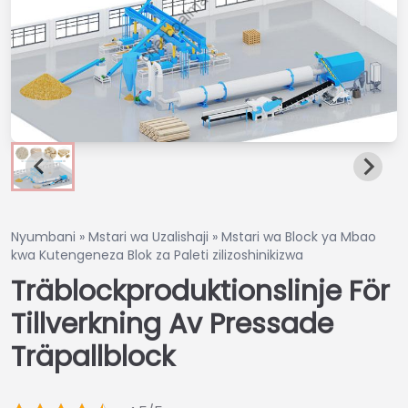
Nyumbani
»
Mstari wa Uzalishaji
»
Mstari wa Block ya Mbao
kwa Kutengeneza Blok za Paleti zilizoshinikizwa
Träblockproduktionslinje För
Tillverkning Av Pressade
Träpallblock