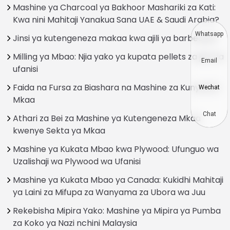
Mashine ya Charcoal ya Bakhoor Mashariki za Kati:
Kwa nini Mahitaji Yanakua Sana UAE & Saudi Arabia?
Whatsapp
Jinsi ya kutengeneza makaa kwa ajili ya barbecue?
Milling ya Mbao: Njia yako ya kupata pellets za joto la
Email
ufanisi
Faida na Fursa za Biashara na Mashine za Kunyosha
Wechat
Mkaa
Chat
Athari za Bei za Mashine ya Kutengeneza Mkaa
kwenye Sekta ya Mkaa
Mashine ya Kukata Mbao kwa Plywood: Ufunguo wa
Uzalishaji wa Plywood wa Ufanisi
Mashine ya Kukata Mbao ya Canada: Kukidhi Mahitaji
ya Laini za Mifupa za Wanyama za Ubora wa Juu
Rekebisha Mipira Yako: Mashine ya Mipira ya Pumba
za Koko ya Nazi nchini Malaysia