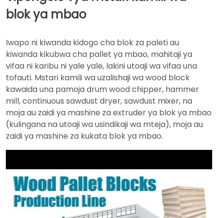
blok ya mbao
Iwapo ni kiwanda kidogo cha blok za paleti au
kiwanda kikubwa cha pallet ya mbao, mahitaji ya
vifaa ni karibu ni yale yale, lakini utoaji wa vifaa una
tofauti. Mstari kamili wa uzalishaji wa wood block
kawaida una pamoja drum wood chipper, hammer
mill, continuous sawdust dryer, sawdust mixer, na
moja au zaidi ya mashine za extruder ya blok ya mbao
(kulingana na utoaji wa usindikaji wa mteja), moja au
zaidi ya mashine za kukata blok ya mbao.