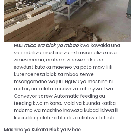
Huu
mloo wa blok ya mbao
kwa kawaida una
seti mbili za mashine za extrusion zilizokuwa
zimesimama, ambazo zinaweza kutoa
sawdust kutoka maeneo ya pato mawili ili
kutengeneza blok za mbao zenye
msongamano wa juu. Nguvu ya mashine ni
motor, na kuleta kunaweza kufanywa kwa
Conveyor screw Automatic feeding au
feeding kwa mikono. Mold ya kuunda katika
mdomo wa mashine inaweza kubadilishwa ili
kusindika paleti za block za ukubwa tofauti.
Mashine ya Kukata Blok ya Mbao