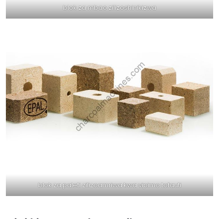
blok za mbao zilizoshinikizwa
blok za paleti zilizoamriwa kwa vipimo tofauti