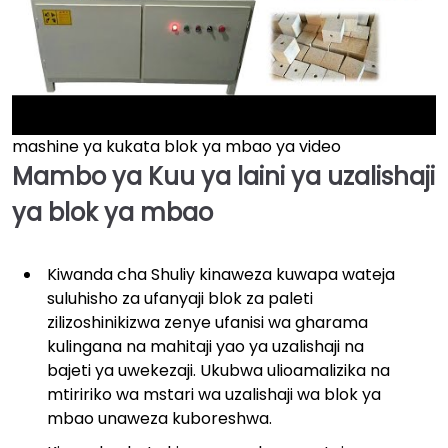
mashine ya kukata blok ya mbao ya video
►
Mambo ya Kuu ya laini ya uzalishaji
ya blok ya mbao
Kiwanda cha Shuliy kinaweza kuwapa wateja
suluhisho za ufanyaji blok za paleti
zilizoshinikizwa zenye ufanisi wa gharama
kulingana na mahitaji yao ya uzalishaji na
bajeti ya uwekezaji. Ukubwa ulioamalizika na
mtiririko wa mstari wa uzalishaji wa blok ya
mbao unaweza kuboreshwa.