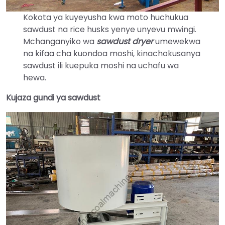
Kokota ya kuyeyusha kwa moto huchukua
sawdust na rice husks yenye unyevu mwingi.
Mchanganyiko wa
sawdust dryer
umewekwa
na kifaa cha kuondoa moshi, kinachokusanya
sawdust ili kuepuka moshi na uchafu wa
hewa.
Kujaza gundi ya sawdust