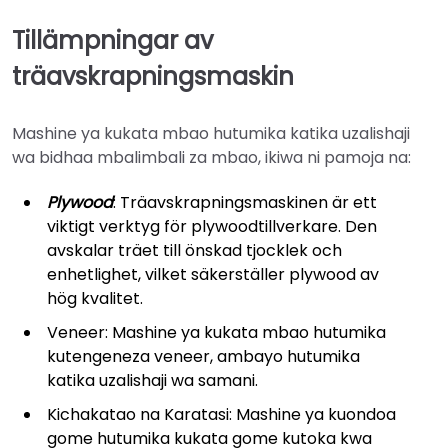
Tillämpningar av
träavskrapningsmaskin
Mashine ya kukata mbao hutumika katika uzalishaji
wa bidhaa mbalimbali za mbao, ikiwa ni pamoja na:
Plywood
: Träavskrapningsmaskinen är ett
viktigt verktyg för plywoodtillverkare. Den
avskalar träet till önskad tjocklek och
enhetlighet, vilket säkerställer plywood av
hög kvalitet.
Veneer: Mashine ya kukata mbao hutumika
kutengeneza veneer, ambayo hutumika
katika uzalishaji wa samani.
Kichakatao na Karatasi: Mashine ya kuondoa
gome hutumika kukata gome kutoka kwa