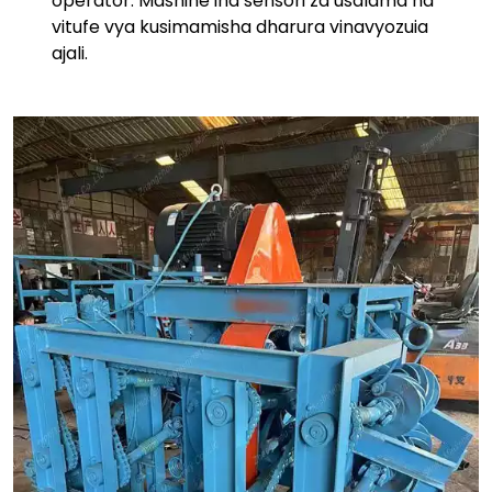
operator. Mashine ina sensori za usalama na
vitufe vya kusimamisha dharura vinavyozuia
ajali.