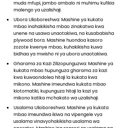
muda mfupi, jambo ambalo ni muhimu kufikia
malengo ya uzalishaji.
Ubora Ulioboreshwa: Mashine ya kukata
mbao inahakikisha mbao zinakatwa kwa
unene na usawa unaotakiwa, na kusababisha
plywood bora. Mashine huondoa kasoro
zozote kwenye mbao, kuhakikisha kuwa
bidhaa ya mwisho ni ya ubora unaotakiwa.
Gharama za Kazi Zilizopunguzwa: Mashine ya
kukata mbao hupunguza gharama za kazi
kwa kuwaondolea hitaji la kukata kwa
mikono. Mashine imeundwa kukata mbao
kiotomatiki, kupunguza hitaji la kazi ya
mikono katika mchakato wa uzalishaji.
Usalama Ulioboreshwa: Mashine ya kukata
mbao imeundwa ikiwa na vipengele vya
usalama vinavyohakikisha usalama wa