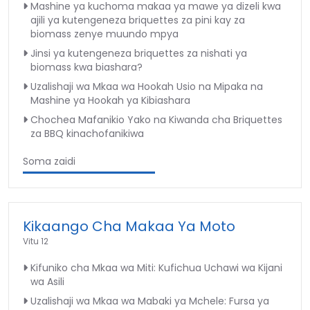
Mashine ya kuchoma makaa ya mawe ya dizeli kwa
ajili ya kutengeneza briquettes za pini kay za
biomass zenye muundo mpya
Jinsi ya kutengeneza briquettes za nishati ya
biomass kwa biashara?
Uzalishaji wa Mkaa wa Hookah Usio na Mipaka na
Mashine ya Hookah ya Kibiashara
Chochea Mafanikio Yako na Kiwanda cha Briquettes
za BBQ kinachofanikiwa
Soma zaidi
Kikaango Cha Makaa Ya Moto
Vitu 12
Kifuniko cha Mkaa wa Miti: Kufichua Uchawi wa Kijani
wa Asili
Uzalishaji wa Mkaa wa Mabaki ya Mchele: Fursa ya