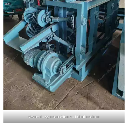
viwanda vya mashine za kukata mbao