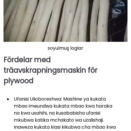
soyulmuş loglar
Fördelar med
träavskrapningsmaskin för
plywood
Ufanisi Ulioboreshwa: Mashine ya kukata
mbao imeundwa kukata mbao kwa haraka
na kwa usahihi, na kusababisha ufanisi
mkubwa katika mchakato wa uzalishaji.
Inaweza kukata kiasi kikubwa cha mbao kwa