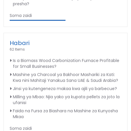
presha?
Soma zaidi
Habari
62 Items
Is a Biomass Wood Carbonization Furnace Profitable
for Small Businesses?
Mashine ya Charcoal ya Bakhoor Mashariki za Kati:
Kwa nini Mahitaji Yanakua Sana UAE & Saudi Arabia?
Jinsi ya kutengeneza makaa kwa ajili ya barbecue?
Milling ya Mbao: Njia yako ya kupata pellets za joto la
ufanisi
Faida na Fursa za Biashara na Mashine za Kunyosha
Mkaa
Soma zaidi