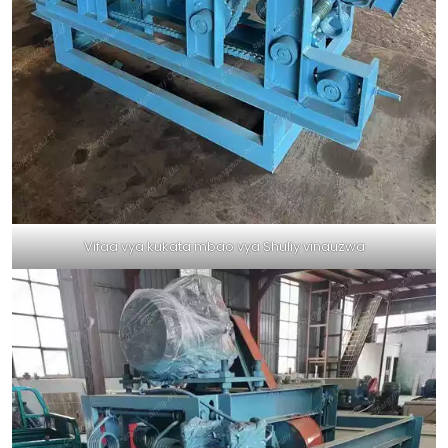
Vifaa vya kukata mbao vya Shuliy vinauzwa