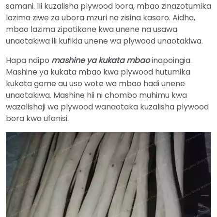
samani. Ili kuzalisha plywood bora, mbao zinazotumika
lazima ziwe za ubora mzuri na zisina kasoro. Aidha,
mbao lazima zipatikane kwa unene na usawa
unaotakiwa ili kufikia unene wa plywood unaotakiwa.
Hapa ndipo
mashine ya kukata mbao
inapoingia.
Mashine ya kukata mbao kwa plywood hutumika
kukata gome au uso wote wa mbao hadi unene
unaotakiwa. Mashine hii ni chombo muhimu kwa
wazalishaji wa plywood wanaotaka kuzalisha plywood
bora kwa ufanisi.