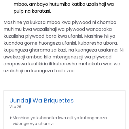
mbao, ambayo hutumika katika uzalishaji wa
pulp na karatasi.
Mashine ya kukata mbao kwa plywood ni chombo
muhimu kwa wazalishaji wa plywood wanaotaka
kuzalisha plywood bora kwa ufanisi. Mashine hii ya
kuondoa gome huongeza ufanisi, kuboresha ubora,
kupunguza gharama za kazi, na kuongeza usalama. Ni
uwekezaji ambao kila mtengenezaji wa plywood
anapaswa kuufikiria ili kuboresha mchakato wao wa
uzalishaji na kuongeza faida zao.
Uundaji Wa Briquettes
Vitu 26
Mashine ya kubandika kwa ajili ya kutengeneza
vidonge vya chumvi