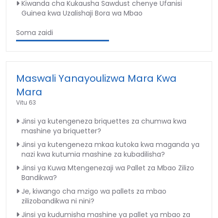
Kiwanda cha Kukausha Sawdust chenye Ufanisi
Guinea kwa Uzalishaji Bora wa Mbao
Soma zaidi
Maswali Yanayoulizwa Mara Kwa
Mara
Vitu 63
Jinsi ya kutengeneza briquettes za chumwa kwa
mashine ya briquetter?
Jinsi ya kutengeneza mkaa kutoka kwa maganda ya
nazi kwa kutumia mashine za kubadilisha?
Jinsi ya Kuwa Mtengenezaji wa Pallet za Mbao Zilizo
Bandikwa?
Je, kiwango cha mzigo wa pallets za mbao
zilizobandikwa ni nini?
Jinsi ya kudumisha mashine ya pallet ya mbao za