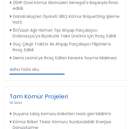
20HP Dizel Kömür Ekstrüderi Senegal'a Başarıyla İhrac
edildi
Ganalı Müşteri Ziyareti: BBQ Kömür Briquetting İşleme
Hattı
15t/saat Ağır Hizmet Tipi Ahşap Parçalayıcı
Endonezya'ya Biyokütle Yakıt Üretimi için İhraç Edildi
Güç Çıkışlı Traktör ile Ahşap Parçalayıcı Filipinler'e
İhraç Edildi
Sierra Leone'ye İhraç Edilen Kereste Soyma Makinesi
daha fazla oku
Tam Kömür Projeleri
14 Ürün
Guyana talaş kömürü briketleri tesisi geri bildirimi
Kömür Briket Tesisi: Kömürü Sürdürülebilir Enerjiye
Dönüştürme