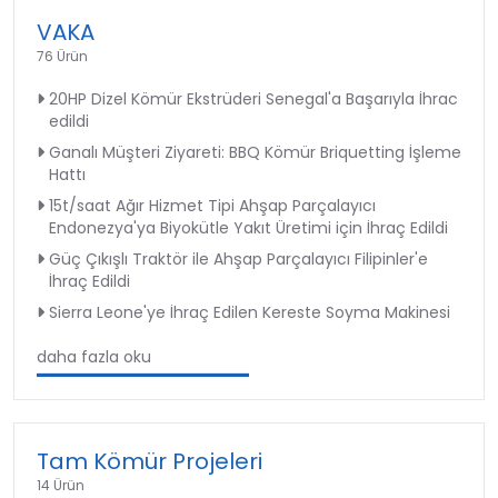
VAKA
76 Ürün
20HP Dizel Kömür Ekstrüderi Senegal'a Başarıyla İhrac
edildi
Ganalı Müşteri Ziyareti: BBQ Kömür Briquetting İşleme
Hattı
15t/saat Ağır Hizmet Tipi Ahşap Parçalayıcı
Endonezya'ya Biyokütle Yakıt Üretimi için İhraç Edildi
Güç Çıkışlı Traktör ile Ahşap Parçalayıcı Filipinler'e
İhraç Edildi
Sierra Leone'ye İhraç Edilen Kereste Soyma Makinesi
daha fazla oku
Tam Kömür Projeleri
14 Ürün