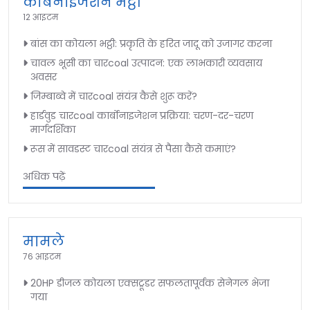
कार्बनाइजेशन भट्ठी
12 आइटम
बांस का कोयला भट्ठी: प्रकृति के हरित जादू को उजागर करना
चावल भूसी का चारcoal उत्पादन: एक लाभकारी व्यवसाय
अवसर
जिम्बाब्वे में चारcoal संयंत्र कैसे शुरू करें?
हार्डवुड चारcoal कार्बोनाइजेशन प्रक्रिया: चरण-दर-चरण
मार्गदर्शिका
रूस में सावडस्ट चारcoal संयंत्र से पैसा कैसे कमाएं?
अधिक पढ़ें
मामले
76 आइटम
20HP डीजल कोयला एक्सट्रूडर सफलतापूर्वक सेनेगल भेजा
गया