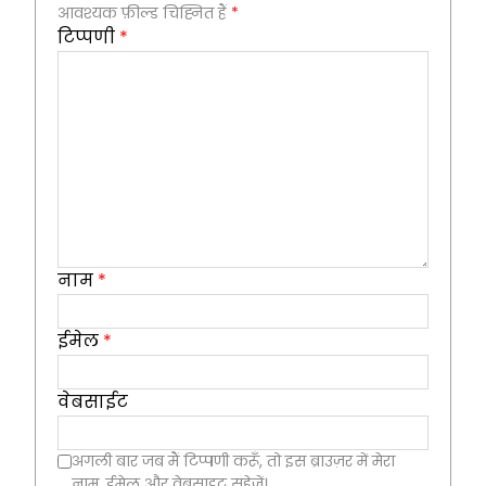
आवश्यक फ़ील्ड चिह्नित हैं
*
टिप्पणी
*
नाम
*
ईमेल
*
वेबसाईट
अगली बार जब मैं टिप्पणी करूँ, तो इस ब्राउज़र में मेरा
नाम, ईमेल और वेबसाइट सहेजें।