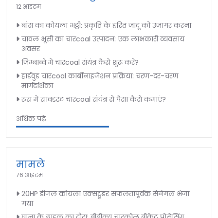
12 आइटम
बांस का कोयला भट्ठी: प्रकृति के हरित जादू को उजागर करना
चावल भूसी का चारcoal उत्पादन: एक लाभकारी व्यवसाय
अवसर
जिम्बाब्वे में चारcoal संयंत्र कैसे शुरू करें?
हार्डवुड चारcoal कार्बोनाइजेशन प्रक्रिया: चरण-दर-चरण
मार्गदर्शिका
रूस में सावडस्ट चारcoal संयंत्र से पैसा कैसे कमाएं?
अधिक पढ़ें
मामले
76 आइटम
20HP डीजल कोयला एक्सट्रूडर सफलतापूर्वक सेनेगल भेजा
गया
घाना के ग्राहक का दौरा: बीबीक्यू चारकोल ब्रीकेट प्रोसेसिंग