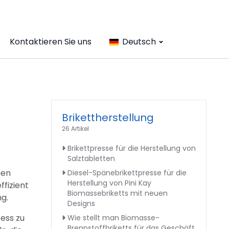
Kontaktieren Sie uns
Deutsch
Brikettherstellung
26 Artikel
Brikettpresse für die Herstellung von
Salztabletten
hen
Diesel-Spänebrikettpresse für die
Herstellung von Pini Kay
ffizient
Biomassebriketts mit neuen
g.
Designs
ess zu
Wie stellt man Biomasse-
Brennstoffbriketts für das Geschäft