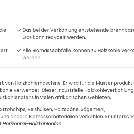
die
Das bei der Verkohlung entstehende brennbar
Gas kann recycelt werden.
ert
Alle Biomasseabfälle können zu Holzkohle verko
werden.
Art von Holzkohlemaschine. Er wird für die Massenprodukt
ohle verwendet. Dieser industrielle Holzkohleverkohlun
olzkohlenofens in vielen afrikanischen Gebieten.
 Strohchips, Reishülsen, Holzspäne, Sägemehl,
und andere Biomassematerialien verkohlen. Er untersch
d
Horizontal-Holzkohleofen
.