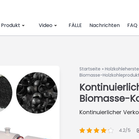
Produkt
Video
FÄLLE
Nachrichten
FAQ
Startseite
»
Holzkohleherst
Biomasse-Holzkohleprodukt
Kontinuierlic
Biomasse-Ko
Kontinuierlicher Verk
4.2/5