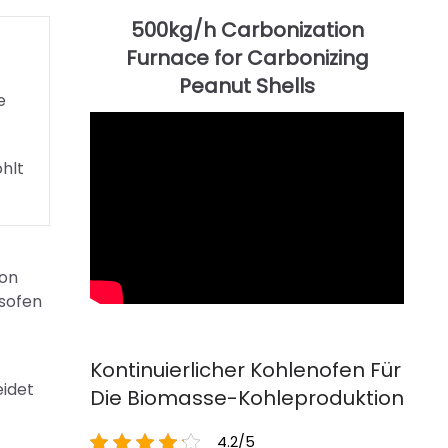
e
hlt
ion
gsofen
Kontinuierlicher Kohlenofen Für
eidet
Die Biomasse-Kohleproduktion
4.2/5