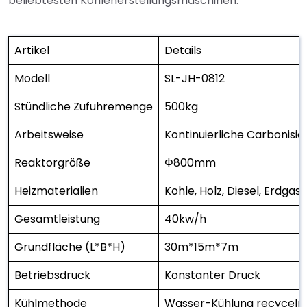
beliebtesten Kohleherstellungsmaschinen.
Artikel
Details
Modell
SL-JH-0812
Stündliche Zufuhremenge
500kg
Arbeitsweise
Kontinuierliche Carbonisie
Reaktorgröße
Φ800mm
Heizmaterialien
Kohle, Holz, Diesel, Erdgas
Gesamtleistung
40kw/h
Grundfläche (L*B*H)
30m*15m*7m
Betriebsdruck
Konstanter Druck
Kühlmethode
Wasser-Kühlung recyceln