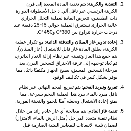
التغذية والكربنة:
يتم تغذية المادة المعدة إلى فرن
الكربنة الرئيسي عبر ناقل آلي. داخل الأسطوانة الدوارة
ذات الطبقتين، تتعرض المادة لعملية التحلل الحراري
عالية الحرارة. تستغرق العملية حوالي 15-25 دقيقة عند
درجات حرارة تتراوح بين 380°C و450°C.
إعادة تدوير غاز الميثان والتدفئة الذاتية:
مع تكرار عملية
الكربنة، يطلق المادة غاز قابل للاشتعال (غاز الميثان).
يتم جمع هذا الغاز وتنقيته عبر نظام إزالة الغبار الدائري،
ثم يُعاد توجيهه إلى غرفة الاحتراق لتسخين الفرن. بعد
مرحلة التسخين المسبق، يصبح الجهاز مكتفيًا ذاتيًا، مما
يوفر بشكل كبير في تكاليف الوقود.
تفريغ وتبريد الفحم:
يتم تفريغ الفحم النهائي عبر نظام
ناقل مبرد بالماء. يبرد هذا العملية الفحم بسرعة، مما
يمنع إعادة الاشتعال ويجعله آمنًا للجمع والتعبئة الفورية.
تنقية غاز العادم:
يتم معالجة أي غاز عادم زائد من خلال
نظام تنقية متعدد المراحل (مثل الرش بالماء، الامتزاز)
لضمان تلبية الانبعاثات للمعايير البيئية الصارمة قبل