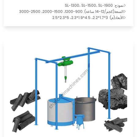
نموذج: SL-1300، SL-1500، SL-1900
السعة(كجم/12-14 ساعة): 900-1200، 1500-2000، 2500-3000
الأبعاد(م): 3*1.7*2.2، 4.5*1.9*2.3، 5*2.3*2.5