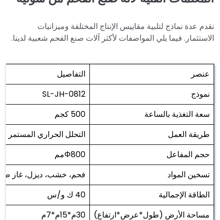
نقدم عدة نماذج لتلبية مقاييس الإنتاج المختلفة وميزانيات
الاستثمار. فيما يلي المواصفات لأكثر آلات صنع الفحم شعبية لدينا.
عنصر
التفاصيل
نموذج
SL-JH-0812
سعة التغذية بالساعة
500 كجم
طريقة العمل
التحلل الحراري المستمر
حجم المفاعل
Φ800مم
تسخين المواد
فحم، خشب، ديزل، غاز طبيع
الطاقة الإجمالية
40 ك و/س
مساحة الأرض (طول*عرض*ارتفاع)
30م*15م*7م