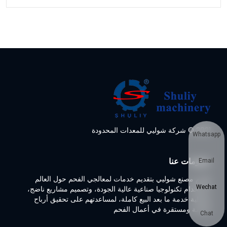
2021 © شركة شوليي للمعدات المحدودة
Whatsapp
معلومات عنا
Email
تلتزم مصنع شوليي بتقديم خدمات لمعالجي الفحم حول العالم
Wechat
باستخدام تكنولوجيا صناعية عالية الجودة، وتصميم مشاريع ناضج،
وعملية خدمة ما بعد البيع كاملة، لمساعدتهم على تحقيق أرباح
ضخمة ومستقرة في أعمال الفحم
Chat