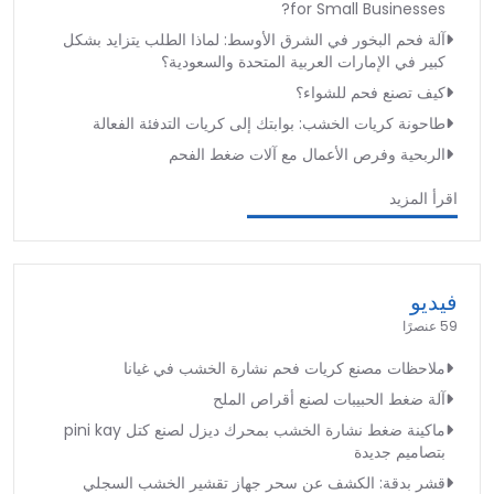
for Small Businesses?
آلة فحم البخور في الشرق الأوسط: لماذا الطلب يتزايد بشكل
كبير في الإمارات العربية المتحدة والسعودية؟
كيف تصنع فحم للشواء؟
طاحونة كريات الخشب: بوابتك إلى كريات التدفئة الفعالة
الربحية وفرص الأعمال مع آلات ضغط الفحم
اقرأ المزيد
فيديو
59 عنصرًا
ملاحظات مصنع كريات فحم نشارة الخشب في غيانا
آلة ضغط الحبيبات لصنع أقراص الملح
ماكينة ضغط نشارة الخشب بمحرك ديزل لصنع كتل pini kay
بتصاميم جديدة
قشر بدقة: الكشف عن سحر جهاز تقشير الخشب السجلي