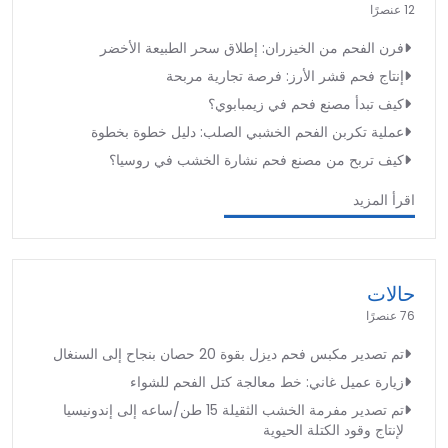
12 عنصرًا
فرن الفحم من الخيزران: إطلاق سحر الطبيعة الأخضر
إنتاج فحم قشر الأرز: فرصة تجارية مربحة
كيف تبدأ مصنع فحم في زيمبابوي؟
عملية تكربن الفحم الخشبي الصلب: دليل خطوة بخطوة
كيف تربح من مصنع فحم نشارة الخشب في روسيا؟
اقرأ المزيد
حالات
76 عنصرًا
تم تصدير مكبس فحم ديزل بقوة 20 حصان بنجاح إلى السنغال
زيارة عميل غاني: خط معالجة كتل الفحم للشواء
تم تصدير مفرمة الخشب الثقيلة 15 طن/ساعه إلى إندونيسيا
لإنتاج وقود الكتلة الحيوية