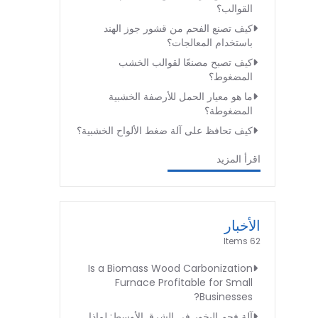
القوالب؟
كيف تصنع الفحم من قشور جوز الهند
باستخدام المعالجات؟
كيف تصبح مصنعًا لقوالب الخشب
المضغوط؟
ما هو معيار الحمل للأرصفة الخشبية
المضغوطة؟
كيف تحافظ على آلة ضغط الألواح الخشبية؟
اقرأ المزيد
الأخبار
62 Items
Is a Biomass Wood Carbonization
Furnace Profitable for Small
Businesses?
آلة فحم البخور في الشرق الأوسط: لماذا