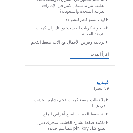
الطلب يتزايد بشكل كبير في الإمارات
العربية المتحدة والسعودية؟
كيف تصنع فحم للشواء؟
طاحونة كريات الخشب: بوابتك إلى كريات
التدفئة الفعالة
الربحية وفرص الأعمال مع آلات ضغط الفحم
اقرأ المزيد
فيديو
59 عنصرًا
ملاحظات مصنع كريات فحم نشارة الخشب
في غيانا
آلة ضغط الحبيبات لصنع أقراص الملح
ماكينة ضغط نشارة الخشب بمحرك ديزل
لصنع كتل pini kay بتصاميم جديدة