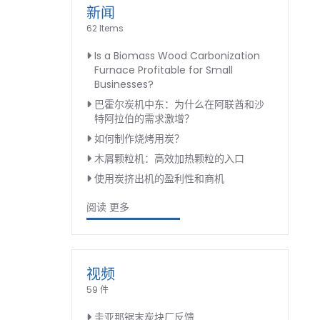
新闻
62 Items
Is a Biomass Wood Carbonization
Furnace Profitable for Small
Businesses?
巴霍尔炭机中东：为什么在阿联酋和沙
特阿拉伯的需求激增？
如何制作烧烤用炭？
木屑颗粒机：高效加热颗粒的入口
使用炭挤出机的盈利性和商机
阅读 更多
视频
59 件
圭亚那锯末炭块厂反馈