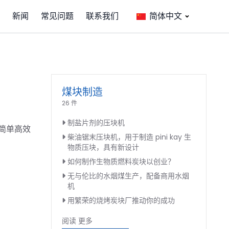
新闻
常见问题
联系我们
简体中文
煤块制造
26 件
制盐片剂的压块机
简单高效
柴油锯末压块机，用于制造 pini kay 生
物质压块，具有新设计
如何制作生物质燃料炭块以创业？
无与伦比的水烟煤生产，配备商用水烟
机
用繁荣的烧烤炭块厂推动你的成功
阅读 更多