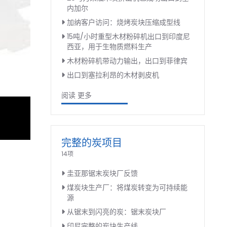
内加尔
加纳客户访问：烧烤炭块压缩成型线
15吨/小时重型木材粉碎机出口到印度尼
西亚，用于生物质燃料生产
木材粉碎机带动力输出，出口到菲律宾
出口到塞拉利昂的木材剥皮机
阅读 更多
完整的炭项目
14项
圭亚那锯末炭块厂反馈
煤炭块生产厂：将煤炭转变为可持续能
源
从锯末到闪亮的炭：锯末炭块厂
印尼完整的炭块生产线