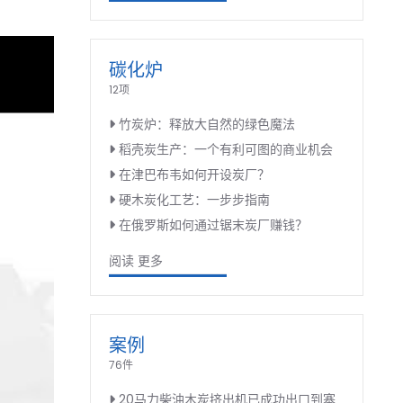
碳化炉
12项
竹炭炉：释放大自然的绿色魔法
稻壳炭生产：一个有利可图的商业机会
在津巴布韦如何开设炭厂？
硬木炭化工艺：一步步指南
在俄罗斯如何通过锯末炭厂赚钱？
阅读 更多
案例
76件
20马力柴油木炭挤出机已成功出口到塞