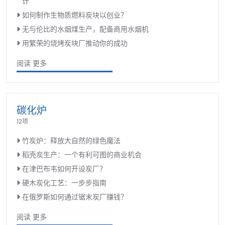
计
如何制作生物质燃料炭块以创业？
无与伦比的水烟煤生产，配备商用水烟机
用繁荣的烧烤炭块厂推动你的成功
阅读 更多
碳化炉
12项
竹炭炉：释放大自然的绿色魔法
稻壳炭生产：一个有利可图的商业机会
在津巴布韦如何开设炭厂？
硬木炭化工艺：一步步指南
在俄罗斯如何通过锯末炭厂赚钱？
阅读 更多