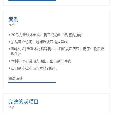
案例
76件
20马力柴油木炭挤出机已成功出口到塞内加尔
加纳客户访问：烧烤炭块压缩成型线
15吨/小时重型木材粉碎机出口到印度尼西亚，用于生物质燃
料生产
木材粉碎机带动力输出，出口到菲律宾
出口到塞拉利昂的木材剥皮机
阅读 更多
完整的炭项目
14项