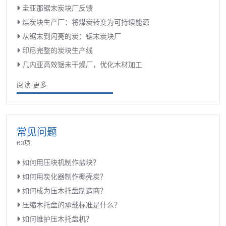
圭亚那锯末炭块厂反馈
煤炭块生产厂：将煤炭转变为可持续能源
从锯末到闪亮的炭：锯末炭块厂
印尼完整的炭块生产线
几内亚高效锯末干燥厂，优化木材加工
阅读 更多
常见问题
63项
如何用压块机制作盐块？
如何用炭化器制作椰壳炭？
如何成为压木托盘制造商？
压缩木托盘的承载标准是什么？
如何维护压木托盘机？